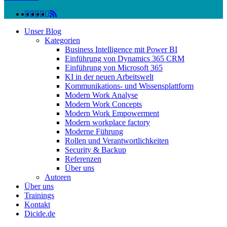
linkedin
facebook
instagram
twitter
spotify
vk
youtube
RSS
Close
Unser Blog
Menu
Kategorien
Business Intelligence mit Power BI
Einführung von Dynamics 365 CRM
Einführung von Microsoft 365
KI in der neuen Arbeitswelt
Kommunikations- und Wissensplattform
Modern Work Analyse
Modern Work Concepts
Modern Work Empowerment
Modern workplace factory
Moderne Führung
Rollen und Verantwortlichkeiten
Security & Backup
Referenzen
Über uns
Autoren
Über uns
Trainings
Kontakt
Dicide.de