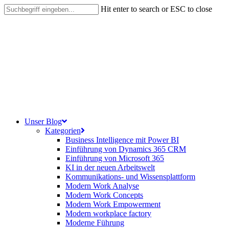
Skip
Hit enter to search or ESC to close
to
Close
main
Search
content
search
Menu
Unser Blog
Kategorien
Business Intelligence mit Power BI
Einführung von Dynamics 365 CRM
Einführung von Microsoft 365
KI in der neuen Arbeitswelt
Kommunikations- und Wissensplattform
Modern Work Analyse
Modern Work Concepts
Modern Work Empowerment
Modern workplace factory
Moderne Führung