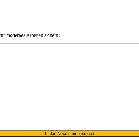
für modernes Arbeiten sichern!
nes Namens zum Erhalt des Newsletters einverstanden. Wir verwenden 
nd unseres Newsletters
.