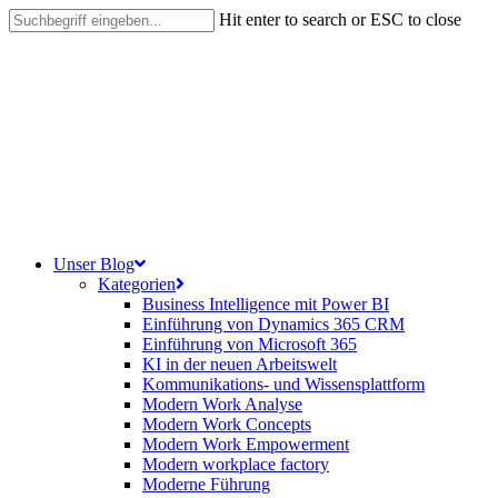
Skip
Hit enter to search or ESC to close
to
Close
main
Search
content
search
Menu
Unser Blog
Kategorien
Business Intelligence mit Power BI
Einführung von Dynamics 365 CRM
Einführung von Microsoft 365
KI in der neuen Arbeitswelt
Kommunikations- und Wissensplattform
Modern Work Analyse
Modern Work Concepts
Modern Work Empowerment
Modern workplace factory
Moderne Führung