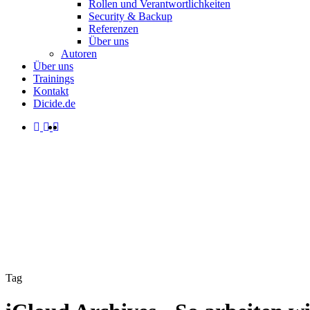
Rollen und Verantwortlichkeiten
Security & Backup
Referenzen
Über uns
Autoren
Über uns
Trainings
Kontakt
Dicide.de
facebook
linkedin
instagram
spotify
search
Menu
Tag