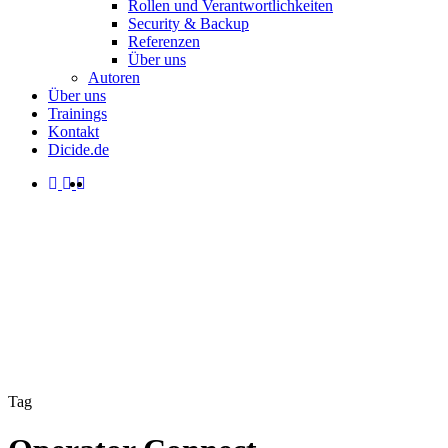
Rollen und Verantwortlichkeiten
Security & Backup
Referenzen
Über uns
Autoren
Über uns
Trainings
Kontakt
Dicide.de
facebook
linkedin
instagram
spotify
search
Menu
Tag