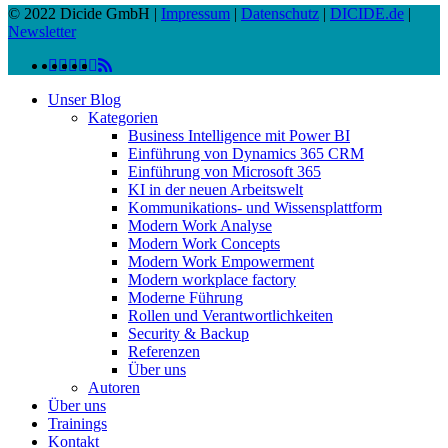
© 2022 Dicide GmbH |
Impressum
|
Datenschutz
|
DICIDE.de
|
Newsletter
linkedin
facebook
instagram
twitter
spotify
vk
youtube
RSS
Close
Unser Blog
Menu
Kategorien
Business Intelligence mit Power BI
Einführung von Dynamics 365 CRM
Einführung von Microsoft 365
KI in der neuen Arbeitswelt
Kommunikations- und Wissensplattform
Modern Work Analyse
Modern Work Concepts
Modern Work Empowerment
Modern workplace factory
Moderne Führung
Rollen und Verantwortlichkeiten
Security & Backup
Referenzen
Über uns
Autoren
Über uns
Trainings
Kontakt