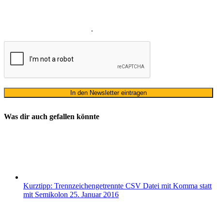
meines Namens zum Erhalt des Newsletters einverstanden. Wir
verwenden Ihre E-Mail-Adresse sowie Ihren Namen gemäß unserer
Datenschutzerklärung
ausschließlich für den zweckgebundenen
Versand unseres Newsletters
.
Was dir auch gefallen könnte
Kurztipp: Trennzeichengetrennte CSV Datei mit Komma statt
mit Semikolon
25. Januar 2016