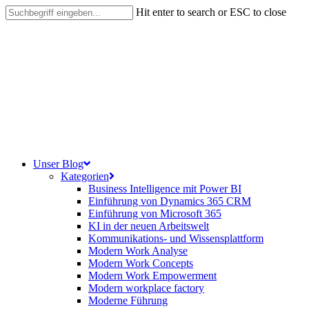
Skip
Hit enter to search or ESC to close
to
Close
main
Search
content
search
Menu
Unser Blog
Kategorien
Business Intelligence mit Power BI
Einführung von Dynamics 365 CRM
Einführung von Microsoft 365
KI in der neuen Arbeitswelt
Kommunikations- und Wissensplattform
Modern Work Analyse
Modern Work Concepts
Modern Work Empowerment
Modern workplace factory
Moderne Führung