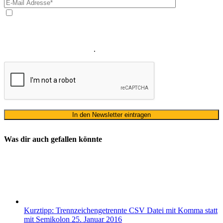
Ja, ich bin mit der Verarbeitung meiner E-Mail-Adresse und
meines Namens zum Erhalt des Newsletters einverstanden. Wir
verwenden Ihre E-Mail-Adresse sowie Ihren Namen gemäß unserer
Datenschutzerklärung
ausschließlich für den zweckgebundenen
Versand unseres Newsletters
.
Was dir auch gefallen könnte
Kurztipp: Trennzeichengetrennte CSV Datei mit Komma statt
mit Semikolon
25. Januar 2016