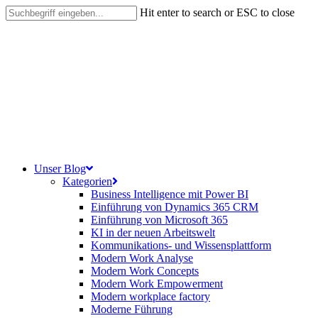
Skip
Hit enter to search or ESC to close
to
Close
main
Search
content
search
Menu
Unser Blog
Kategorien
Business Intelligence mit Power BI
Einführung von Dynamics 365 CRM
Einführung von Microsoft 365
KI in der neuen Arbeitswelt
Kommunikations- und Wissensplattform
Modern Work Analyse
Modern Work Concepts
Modern Work Empowerment
Modern workplace factory
Moderne Führung