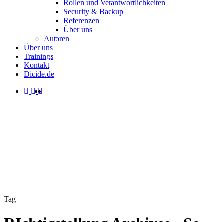
Rollen und Verantwortlichkeiten
Security & Backup
Referenzen
Über uns
Autoren
Über uns
Trainings
Kontakt
Dicide.de
facebook
linkedin
instagram
spotify
search
Menu
Tag