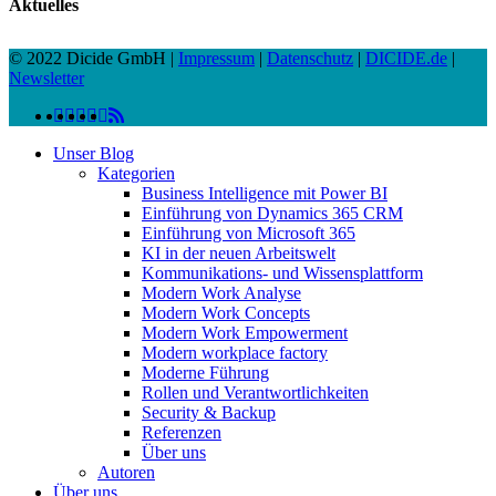
Aktuelles
© 2022 Dicide GmbH |
Impressum
|
Datenschutz
|
DICIDE.de
|
Newsletter
linkedin
facebook
instagram
twitter
spotify
vk
youtube
RSS
Close
Unser Blog
Menu
Kategorien
Business Intelligence mit Power BI
Einführung von Dynamics 365 CRM
Einführung von Microsoft 365
KI in der neuen Arbeitswelt
Kommunikations- und Wissensplattform
Modern Work Analyse
Modern Work Concepts
Modern Work Empowerment
Modern workplace factory
Moderne Führung
Rollen und Verantwortlichkeiten
Security & Backup
Referenzen
Über uns
Autoren
Über uns