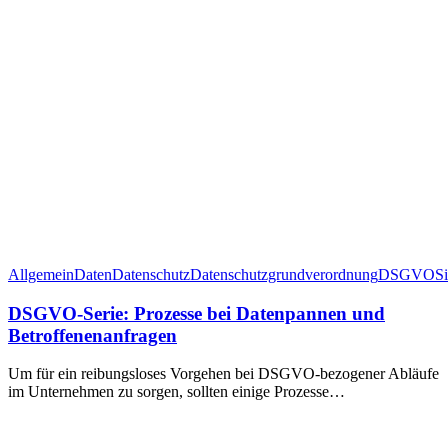
Allgemein
Daten
Datenschutz
Datenschutzgrundverordnung
DSGVO
Si
DSGVO-Serie: Prozesse bei Datenpannen und
Betroffenenanfragen
Um für ein reibungsloses Vorgehen bei DSGVO-bezogener Abläufe
im Unternehmen zu sorgen, sollten einige Prozesse…