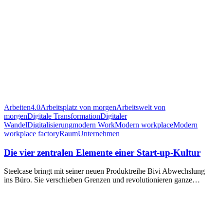
Arbeiten4.0
Arbeitsplatz von morgen
Arbeitswelt von
morgen
Digitale Transformation
Digitaler
Wandel
Digitalisierung
modern Work
Modern workplace
Modern
workplace factory
Raum
Unternehmen
Die vier zentralen Elemente einer Start-up-Kultur
Steelcase bringt mit seiner neuen Produktreihe Bivi Abwechslung
ins Büro. Sie verschieben Grenzen und revolutionieren ganze…