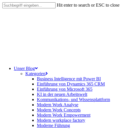
Skip
Hit enter to search or ESC to close
to
Close
main
Search
content
search
Menu
Unser Blog
Kategorien
Business Intelligence mit Power BI
Einführung von Dynamics 365 CRM
Einführung von Microsoft 365
KI in der neuen Arbeitswelt
Kommunikations- und Wissensplattform
Modern Work Analyse
Modern Work Concepts
Modern Work Empowerment
Modern workplace factory
Moderne Führung