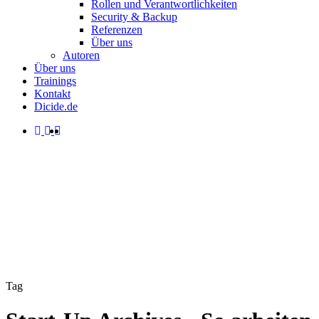
Rollen und Verantwortlichkeiten
Security & Backup
Referenzen
Über uns
Autoren
Über uns
Trainings
Kontakt
Dicide.de
facebook
linkedin
instagram
spotify
search
Menu
Tag