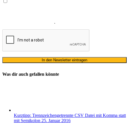
Ja, ich bin mit der Verarbeitung meiner E-Mail-Adresse und
meines Namens zum Erhalt des Newsletters einverstanden. Wir
verwenden Ihre E-Mail-Adresse sowie Ihren Namen gemäß unserer
Datenschutzerklärung
ausschließlich für den zweckgebundenen
Versand unseres Newsletters
.
Was dir auch gefallen könnte
Kurztipp: Trennzeichengetrennte CSV Datei mit Komma statt
mit Semikolon
25. Januar 2016