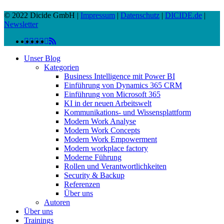
© 2022 Dicide GmbH |
Impressum
|
Datenschutz
|
DICIDE.de
|
Newsletter
linkedin
facebook
instagram
twitter
spotify
vk
youtube
RSS
Close
Unser Blog
Menu
Kategorien
Business Intelligence mit Power BI
Einführung von Dynamics 365 CRM
Einführung von Microsoft 365
KI in der neuen Arbeitswelt
Kommunikations- und Wissensplattform
Modern Work Analyse
Modern Work Concepts
Modern Work Empowerment
Modern workplace factory
Moderne Führung
Rollen und Verantwortlichkeiten
Security & Backup
Referenzen
Über uns
Autoren
Über uns
Trainings