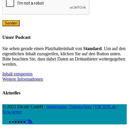
Unser Podcast
Sie sehen gerade einen Platzhalterinhalt von
Standard
. Um auf den
eigentlichen Inhalt zuzugreifen, klicken Sie auf den Button unten.
Bitte beachten Sie, dass dabei Daten an Drittanbieter weitergegeben
werden.
Inhalt entsperren
Weitere Informationen
Aktuelles
© 2022 Dicide GmbH |
Impressum
|
Datenschutz
|
DICIDE.de
|
Newsletter
linkedin
facebook
instagram
twitter
spotify
vk
youtube
RSS