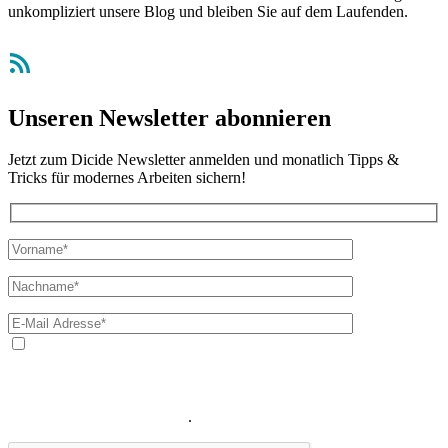
unkompliziert unsere Blog und bleiben Sie auf dem Laufenden.
RSS-Feed
Unseren Newsletter abonnieren
Jetzt zum Dicide Newsletter anmelden und monatlich Tipps &
Tricks für modernes Arbeiten sichern!
Ja, ich bin mit der Verarbeitung meiner E-Mail-Adresse und
meines Namens zum Erhalt des Newsletters einverstanden. Wir
verwenden Ihre E-Mail-Adresse sowie Ihren Namen gemäß unserer
Datenschutzerklärung
ausschließlich für den zweckgebundenen
Versand unseres Newsletters
.