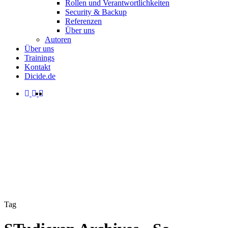
Rollen und Verantwortlichkeiten
Security & Backup
Referenzen
Über uns
Autoren
Über uns
Trainings
Kontakt
Dicide.de
facebook
linkedin
instagram
spotify
search
Menu
Tag