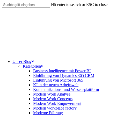
Skip
Hit enter to search or ESC to close
to
Close
main
Search
content
search
Menu
Unser Blog
Kategorien
Business Intelligence mit Power BI
Einführung von Dynamics 365 CRM
Einführung von Microsoft 365
KI in der neuen Arbeitswelt
Kommunikations- und Wissensplattform
Modern Work Analyse
Modern Work Concepts
Modern Work Empowerment
Modern workplace factory
Moderne Führung