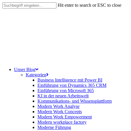
Skip
Hit enter to search or ESC to close
to
Close
main
Search
content
search
Menu
Unser Blog
Kategorien
Business Intelligence mit Power BI
Einführung von Dynamics 365 CRM
Einführung von Microsoft 365
KI in der neuen Arbeitswelt
Kommunikations- und Wissensplattform
Modern Work Analyse
Modern Work Concepts
Modern Work Empowerment
Modern workplace factory
Moderne Führung