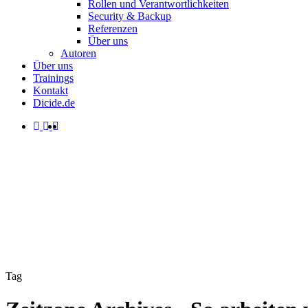
Rollen und Verantwortlichkeiten
Security & Backup
Referenzen
Über uns
Autoren
Über uns
Trainings
Kontakt
Dicide.de
facebook
linkedin
instagram
spotify
search
Menu
Tag