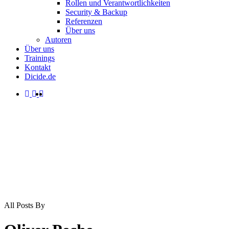
Rollen und Verantwortlichkeiten
Security & Backup
Referenzen
Über uns
Autoren
Über uns
Trainings
Kontakt
Dicide.de
facebook
linkedin
instagram
spotify
search
Menu
All Posts By