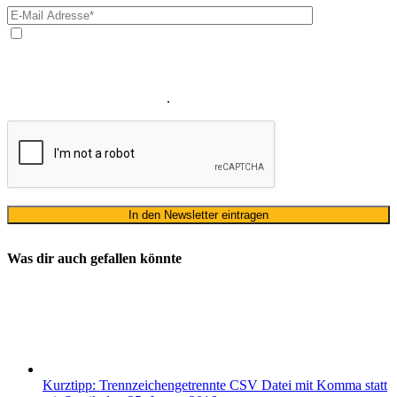
Ja, ich bin mit der Verarbeitung meiner E-Mail-Adresse und
meines Namens zum Erhalt des Newsletters einverstanden. Wir
verwenden Ihre E-Mail-Adresse sowie Ihren Namen gemäß unserer
Datenschutzerklärung
ausschließlich für den zweckgebundenen
Versand unseres Newsletters
.
Was dir auch gefallen könnte
Kurztipp: Trennzeichengetrennte CSV Datei mit Komma statt