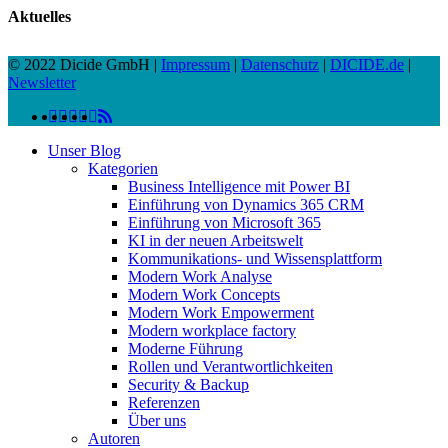
Aktuelles
© 2022 Dicide GmbH |
Impressum
|
Datenschutz
|
DICIDE.de
|
Newsletter
linkedin
facebook
instagram
twitter
spotify
vk
youtube
RSS
Close
Unser Blog
Menu
Kategorien
Business Intelligence mit Power BI
Einführung von Dynamics 365 CRM
Einführung von Microsoft 365
KI in der neuen Arbeitswelt
Kommunikations- und Wissensplattform
Modern Work Analyse
Modern Work Concepts
Modern Work Empowerment
Modern workplace factory
Moderne Führung
Rollen und Verantwortlichkeiten
Security & Backup
Referenzen
Über uns
Autoren