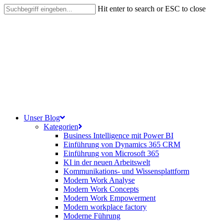
Skip
Hit enter to search or ESC to close
to
Close
main
Search
content
search
Menu
Unser Blog
Kategorien
Business Intelligence mit Power BI
Einführung von Dynamics 365 CRM
Einführung von Microsoft 365
KI in der neuen Arbeitswelt
Kommunikations- und Wissensplattform
Modern Work Analyse
Modern Work Concepts
Modern Work Empowerment
Modern workplace factory
Moderne Führung