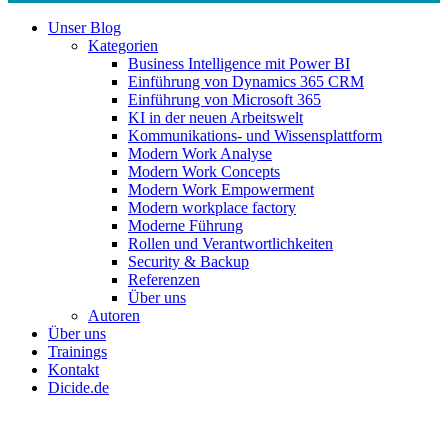
Close
Unser Blog
Menu
Kategorien
Business Intelligence mit Power BI
Einführung von Dynamics 365 CRM
Einführung von Microsoft 365
KI in der neuen Arbeitswelt
Kommunikations- und Wissensplattform
Modern Work Analyse
Modern Work Concepts
Modern Work Empowerment
Modern workplace factory
Moderne Führung
Rollen und Verantwortlichkeiten
Security & Backup
Referenzen
Über uns
Autoren
Über uns
Trainings
Kontakt
Dicide.de