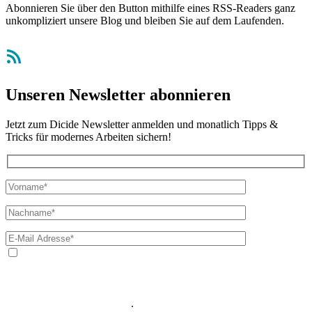
Abonnieren Sie über den Button mithilfe eines RSS-Readers ganz
unkompliziert unsere Blog und bleiben Sie auf dem Laufenden.
RSS-Feed
Unseren Newsletter abonnieren
Jetzt zum Dicide Newsletter anmelden und monatlich Tipps &
Tricks für modernes Arbeiten sichern!
Ja, ich bin mit der Verarbeitung meiner E-Mail-Adresse und
meines Namens zum Erhalt des Newsletters einverstanden. Wir
verwenden Ihre E-Mail-Adresse sowie Ihren Namen gemäß unserer
Datenschutzerklärung
ausschließlich für den zweckgebundenen
Versand unseres Newsletters
.