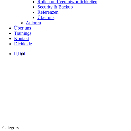
Rollen und Verantwortlichkeiten
Security & Backup
Referenzen
Über uns
Autoren
Über uns
Trainings
Kontakt
Dicide.de
facebook
linkedin
instagram
spotify
search
Menu
Category