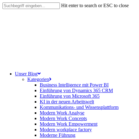
Skip
Hit enter to search or ESC to close
to
Close
main
Search
content
search
Menu
Unser Blog
Kategorien
Business Intelligence mit Power BI
Einführung von Dynamics 365 CRM
Einführung von Microsoft 365
KI in der neuen Arbeitswelt
Kommunikations- und Wissensplattform
Modern Work Analyse
Modern Work Concepts
Modern Work Empowerment
Modern workplace factory
Moderne Führung