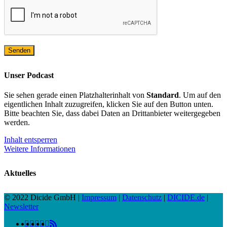
Unser Podcast
Sie sehen gerade einen Platzhalterinhalt von
Standard
. Um auf den
eigentlichen Inhalt zuzugreifen, klicken Sie auf den Button unten.
Bitte beachten Sie, dass dabei Daten an Drittanbieter weitergegeben
werden.
Inhalt entsperren
Weitere Informationen
Aktuelles
© 2022 Dicide GmbH |
Impressum
|
Datenschutz
|
DICIDE.de
|
Newsletter
linkedin
facebook
instagram
twitter
spotify
vk
youtube
RSS