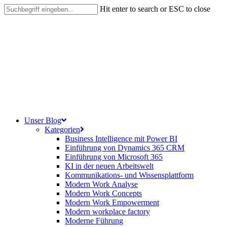
Skip
Hit enter to search or ESC to close
to
Close
main
Search
content
search
Menu
Unser Blog
Kategorien
Business Intelligence mit Power BI
Einführung von Dynamics 365 CRM
Einführung von Microsoft 365
KI in der neuen Arbeitswelt
Kommunikations- und Wissensplattform
Modern Work Analyse
Modern Work Concepts
Modern Work Empowerment
Modern workplace factory
Moderne Führung