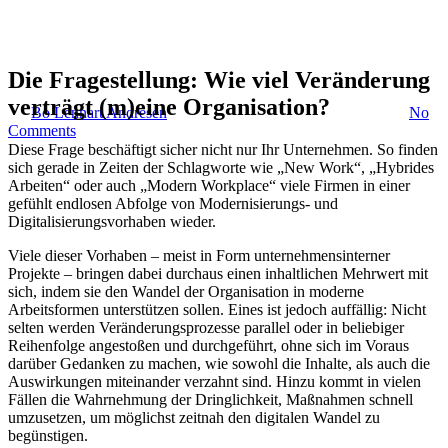
Digitaler Wandel: Bedeutung
der Veränderungsbereitschaft
Die Fragestellung: Wie viel Veränderung
verträgt (m)eine Organisation?
By
Bo Lennart Andresen
13. Dezember 2021
Januar 22nd, 2024
No
Comments
Diese Frage beschäftigt sicher nicht nur Ihr Unternehmen. So finden
sich gerade in Zeiten der Schlagworte wie „New Work“, „Hybrides
Arbeiten“ oder auch „Modern Workplace“ viele Firmen in einer
gefühlt endlosen Abfolge von Modernisierungs- und
Digitalisierungsvorhaben wieder.
Viele dieser Vorhaben – meist in Form unternehmensinterner
Projekte – bringen dabei durchaus einen inhaltlichen Mehrwert mit
sich, indem sie den Wandel der Organisation in moderne
Arbeitsformen unterstützen sollen. Eines ist jedoch auffällig: Nicht
selten werden Veränderungsprozesse parallel oder in beliebiger
Reihenfolge angestoßen und durchgeführt, ohne sich im Voraus
darüber Gedanken zu machen, wie sowohl die Inhalte, als auch die
Auswirkungen miteinander verzahnt sind. Hinzu kommt in vielen
Fällen die Wahrnehmung der Dringlichkeit, Maßnahmen schnell
umzusetzen, um möglichst zeitnah den digitalen Wandel zu
begünstigen.