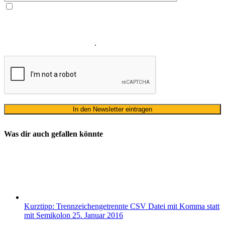
Ja, ich bin mit der Verarbeitung meiner E-Mail-Adresse und
meines Namens zum Erhalt des Newsletters einverstanden. Wir
verwenden Ihre E-Mail-Adresse sowie Ihren Namen gemäß unserer
Datenschutzerklärung
ausschließlich für den zweckgebundenen
Versand unseres Newsletters
.
Was dir auch gefallen könnte
Kurztipp: Trennzeichengetrennte CSV Datei mit Komma statt
mit Semikolon
25. Januar 2016