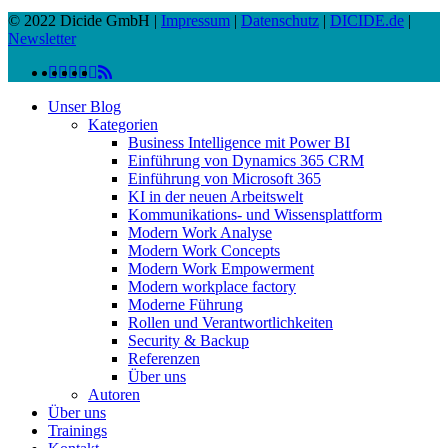
© 2022 Dicide GmbH |
Impressum
|
Datenschutz
|
DICIDE.de
|
Newsletter
linkedin
facebook
instagram
twitter
spotify
vk
youtube
RSS
Close
Unser Blog
Menu
Kategorien
Business Intelligence mit Power BI
Einführung von Dynamics 365 CRM
Einführung von Microsoft 365
KI in der neuen Arbeitswelt
Kommunikations- und Wissensplattform
Modern Work Analyse
Modern Work Concepts
Modern Work Empowerment
Modern workplace factory
Moderne Führung
Rollen und Verantwortlichkeiten
Security & Backup
Referenzen
Über uns
Autoren
Über uns
Trainings