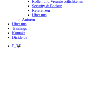
Rollen und Verantwortlichkeiten
Security & Backup
Referenzen
Über uns
Autoren
Über uns
Trainings
Kontakt
Dicide.de
facebook
linkedin
instagram
spotify
search
Menu