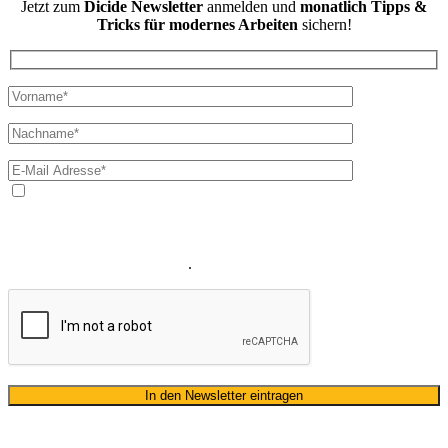
Jetzt zum
Dicide Newsletter
anmelden und
monatlich Tipps &
Tricks für modernes Arbeiten
sichern!
Ja, ich bin mit der Verarbeitung meiner E-Mail-Adresse und
meines Namens zum Erhalt des Newsletters einverstanden. Wir
verwenden Ihre E-Mail-Adresse sowie Ihren Namen gemäß unserer
Datenschutzerklärung
ausschließlich für den zweckgebundenen
Versand unseres Newsletters
.