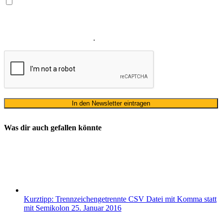
Ja, ich bin mit der Verarbeitung meiner E-Mail-Adresse und
meines Namens zum Erhalt des Newsletters einverstanden. Wir
verwenden Ihre E-Mail-Adresse sowie Ihren Namen gemäß unserer
Datenschutzerklärung
ausschließlich für den zweckgebundenen
Versand unseres Newsletters
.
Was dir auch gefallen könnte
Kurztipp: Trennzeichengetrennte CSV Datei mit Komma statt
mit Semikolon
25. Januar 2016