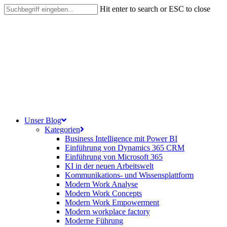
Skip
Hit enter to search or ESC to close
to
Close
main
Search
content
search
Menu
Unser Blog
Kategorien
Business Intelligence mit Power BI
Einführung von Dynamics 365 CRM
Einführung von Microsoft 365
KI in der neuen Arbeitswelt
Kommunikations- und Wissensplattform
Modern Work Analyse
Modern Work Concepts
Modern Work Empowerment
Modern workplace factory
Moderne Führung