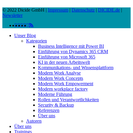
© 2022 Dicide GmbH |
Impressum
|
Datenschutz
|
DICIDE.de
|
Newsletter
linkedin
facebook
instagram
twitter
spotify
vk
youtube
RSS
Close
Unser Blog
Menu
Kategorien
Business Intelligence mit Power BI
Einführung von Dynamics 365 CRM
Einführung von Microsoft 365
KI in der neuen Arbeitswelt
Kommunikations- und Wissensplattform
Modern Work Analyse
Modern Work Concepts
Modern Work Empowerment
Modern workplace factory
Moderne Führung
Rollen und Verantwortlichkeiten
Security & Backup
Referenzen
Über uns
Autoren
Über uns
Trainings