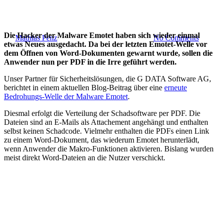
Neue Malware-Welle
Die Hacker der Malware Emotet haben sich wieder einmal
By
Mathias Penz
4. März 2019
August 9th, 2021
No Comments
etwas Neues ausgedacht. Da bei der letzten Emotet-Welle vor
dem Öffnen von Word-Dokumenten gewarnt wurde, sollen die
Anwender nun per PDF in die Irre geführt werden.
Unser Partner für Sicherheitslösungen, die G DATA Software AG,
berichtet in einem aktuellen Blog-Beitrag über eine
erneute
Bedrohungs-Welle der Malware Emotet
.
Diesmal erfolgt die Verteilung der Schadsoftware per PDF. Die
Dateien sind an E-Mails als Attachement angehängt und enthalten
selbst keinen Schadcode. Vielmehr enthalten die PDFs einen Link
zu einem Word-Dokument, das wiederum Emotet herunterlädt,
wenn Anwender die Makro-Funktionen aktivieren. Bislang wurden
meist direkt Word-Dateien an die Nutzer verschickt.