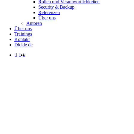
Rollen und Verantwortlichkeiten
Security & Backup
Referenzen
Über uns
Autoren
Über uns
Trainings
Kontakt
Dicide.de
facebook
linkedin
instagram
spotify
search
Menu