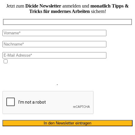
Jetzt zum
Dicide Newsletter
anmelden und
monatlich Tipps &
Tricks für modernes Arbeiten
sichern!
Ja, ich bin mit der Verarbeitung meiner E-Mail-Adresse und
meines Namens zum Erhalt des Newsletters einverstanden. Wir
verwenden Ihre E-Mail-Adresse sowie Ihren Namen gemäß unserer
Datenschutzerklärung
ausschließlich für den zweckgebundenen
Versand unseres Newsletters
.