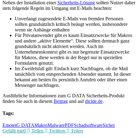
Neben der Installation einer
Sicherheits-Lösung
sollten Nutzer daher
stets folgende Regeln im Umgang mit E-Mails beachten:
Unverlangt zugesendete E-Mails von fremden Personen
sollten grundsätzlich kritisch beäugt werden, insbesondere
wenn sie Anhänge enthalten
Für Privatanwender gibt es kaum Einsatzzwecke für Makros
und andere „aktive Elemente“. Diese sollten demnach ganz
grundsätzlich nicht aktiviert werden. Auch im
Unternehmenskontext gibt es nur begrenzte Einsatzzwecke
für Makros, diese werden in der Regel nur in speziellen
Formularen genutzt.
Im Zweifelsfall gilt: Einfach kurz Nachfragen, ob die Mail
tatsächlich vom entsprechenden Absender stammt. Ist dieser
bekannt am besten fix persönlich Anrufen oder über einen
Messenger nachfragen.
Ausführliche Informationen zum G DATA Sicherheits-Produkt
finden Sie auch in diesem
Beitrag
und auf
dicide.de
.
Tags:
Emotet
G DATA
Makro
Malware
PDF
Schadsoftware
Sicher
Gefällt mir
0
Teilen
Twittern
Teilen