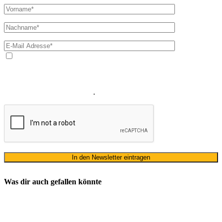
Ja, ich bin mit der Verarbeitung meiner E-Mail-Adresse und
meines Namens zum Erhalt des Newsletters einverstanden. Wir
verwenden Ihre E-Mail-Adresse sowie Ihren Namen gemäß unserer
Datenschutzerklärung
ausschließlich für den zweckgebundenen
Versand unseres Newsletters
.
Was dir auch gefallen könnte