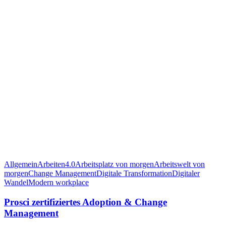
Allgemein
Arbeiten4.0
Arbeitsplatz von morgen
Arbeitswelt von
morgen
Change Management
Digitale Transformation
Digitaler
Wandel
Modern workplace
Prosci zertifiziertes Adoption & Change
Management