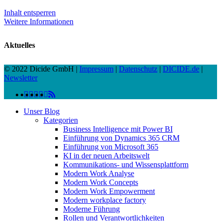
Inhalt entsperren
Weitere Informationen
Aktuelles
© 2022 Dicide GmbH |
Impressum
|
Datenschutz
|
DICIDE.de
|
Newsletter
linkedin
facebook
instagram
twitter
spotify
vk
youtube
RSS
Close
Unser Blog
Menu
Kategorien
Business Intelligence mit Power BI
Einführung von Dynamics 365 CRM
Einführung von Microsoft 365
KI in der neuen Arbeitswelt
Kommunikations- und Wissensplattform
Modern Work Analyse
Modern Work Concepts
Modern Work Empowerment
Modern workplace factory
Moderne Führung
Rollen und Verantwortlichkeiten