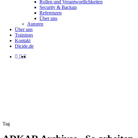
Rollen und Verantwortlichkeiten
Security & Backup
Referenzen
Über uns
Autoren
Über uns
Trainings
Kontakt
Dicide.de
facebook
linkedin
instagram
spotify
search
Menu
Tag