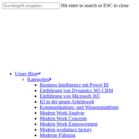
Skip
Hit enter to search or ESC to close
to
Close
main
Search
content
search
Menu
Unser Blog
Kategorien
Business Intelligence mit Power BI
Einführung von Dynamics 365 CRM
Einführung von Microsoft 365
KI in der neuen Arbeitswelt
Kommunikations- und Wissensplattform
Modern Work Analyse
Modern Work Concepts
Modern Work Empowerment
Modern workplace factory
Moderne Führung