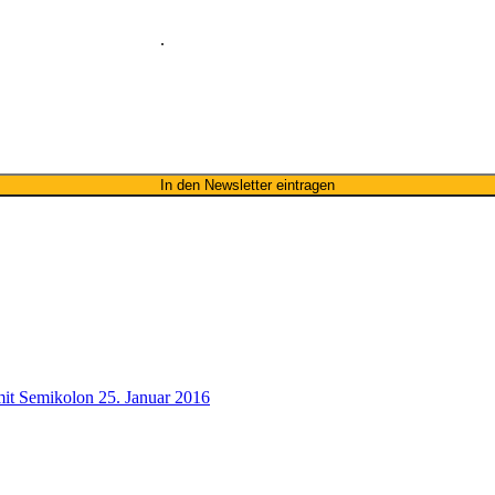
nes Namens zum Erhalt des Newsletters einverstanden. Wir verwenden 
nd unseres Newsletters
.
mit Semikolon
25. Januar 2016