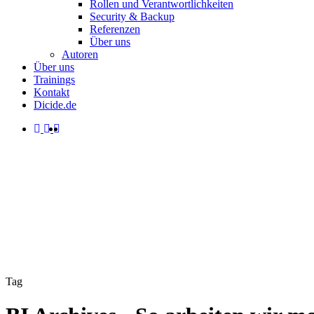
Rollen und Verantwortlichkeiten
Security & Backup
Referenzen
Über uns
Autoren
Über uns
Trainings
Kontakt
Dicide.de
facebook
linkedin
instagram
spotify
search
Menu
Tag