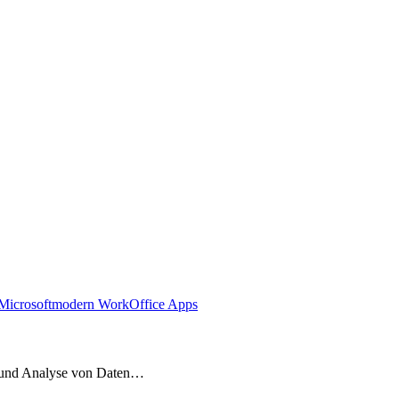
Microsoft
modern Work
Office Apps
ng und Analyse von Daten…