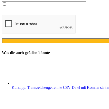
Ja, ich bin mit der Verarbeitung meiner E-Mail-Adresse und mei
Datenschutzerklärung
ausschließlich für den zweckgebundenen Versa
Was dir auch gefallen könnte
Kurztipp: Trennzeichengetrennte CSV Datei mit Komma statt 