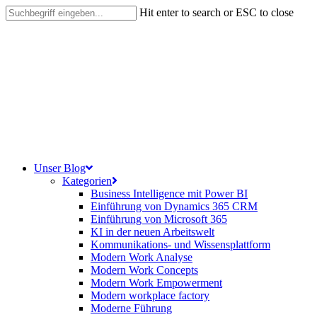
Skip
Hit enter to search or ESC to close
to
Close
main
Search
content
search
Menu
Unser Blog
Kategorien
Business Intelligence mit Power BI
Einführung von Dynamics 365 CRM
Einführung von Microsoft 365
KI in der neuen Arbeitswelt
Kommunikations- und Wissensplattform
Modern Work Analyse
Modern Work Concepts
Modern Work Empowerment
Modern workplace factory
Moderne Führung