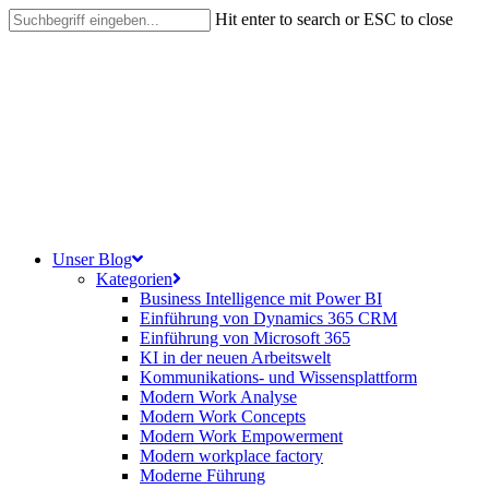
Skip
Hit enter to search or ESC to close
to
Close
main
Search
content
search
Menu
Unser Blog
Kategorien
Business Intelligence mit Power BI
Einführung von Dynamics 365 CRM
Einführung von Microsoft 365
KI in der neuen Arbeitswelt
Kommunikations- und Wissensplattform
Modern Work Analyse
Modern Work Concepts
Modern Work Empowerment
Modern workplace factory
Moderne Führung