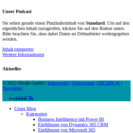
Unser Podcast
Sie sehen gerade einen Platzhalterinhalt von
Standard
. Um auf den
eigentlichen Inhalt zuzugreifen, klicken Sie auf den Button unten.
Bitte beachten Sie, dass dabei Daten an Drittanbieter weitergegeben
werden.
Inhalt entsperren
Weitere Informationen
Aktuelles
© 2022 Dicide GmbH |
Impressum
|
Datenschutz
|
DICIDE.de
|
Newsletter
linkedin
facebook
instagram
twitter
spotify
vk
youtube
RSS
Close
Unser Blog
Menu
Kategorien
Business Intelligence mit Power BI
Einführung von Dynamics 365 CRM
Einführung von Microsoft 365