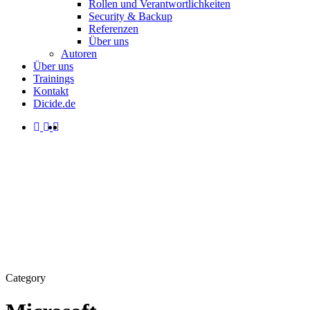
Rollen und Verantwortlichkeiten
Security & Backup
Referenzen
Über uns
Autoren
Über uns
Trainings
Kontakt
Dicide.de
facebook
linkedin
instagram
spotify
search
Menu
Category