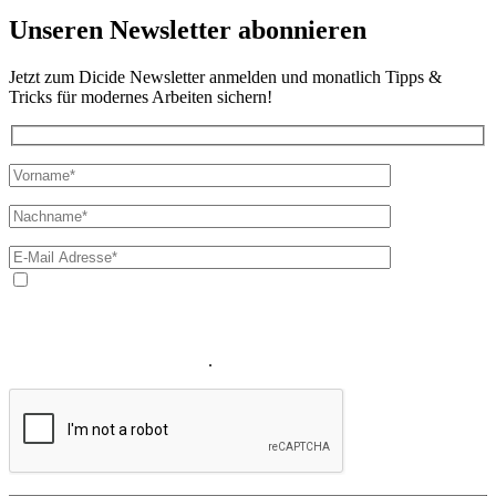
Unseren Newsletter abonnieren
Jetzt zum Dicide Newsletter anmelden und monatlich Tipps &
Tricks für modernes Arbeiten sichern!
Ja, ich bin mit der Verarbeitung meiner E-Mail-Adresse und
meines Namens zum Erhalt des Newsletters einverstanden. Wir
verwenden Ihre E-Mail-Adresse sowie Ihren Namen gemäß unserer
Datenschutzerklärung
ausschließlich für den zweckgebundenen
Versand unseres Newsletters
.