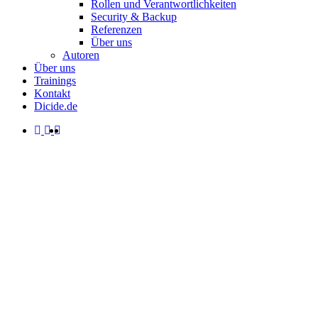
Rollen und Verantwortlichkeiten
Security & Backup
Referenzen
Über uns
Autoren
Über uns
Trainings
Kontakt
Dicide.de
facebook
linkedin
instagram
spotify
search
Menu