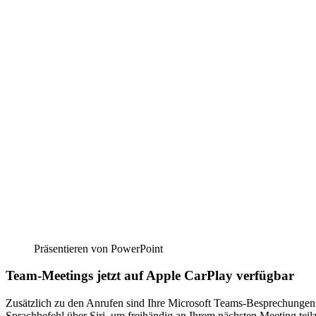
Präsentieren von PowerPoint
Team-Meetings jetzt auf Apple CarPlay verfügbar
Zusätzlich zu den Anrufen sind Ihre Microsoft Teams-Besprechungen 
Sprachbefehl über Siri, um freihändig an Ihrem nächsten Meeting te