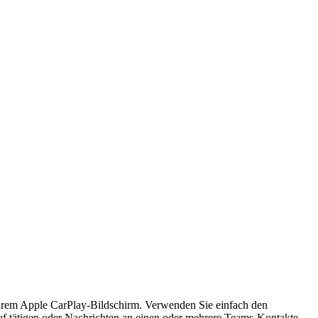
Ihrem Apple CarPlay-Bildschirm. Verwenden Sie einfach den
uf tätigen oder Nachrichten an einen oder mehrere Teams-Kontakte