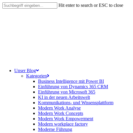
Skip
Hit enter to search or ESC to close
to
Close
main
Search
content
search
Menu
Unser Blog
Kategorien
Business Intelligence mit Power BI
Einführung von Dynamics 365 CRM
Einführung von Microsoft 365
KI in der neuen Arbeitswelt
Kommunikations- und Wissensplattform
Modern Work Analyse
Modern Work Concepts
Modern Work Empowerment
Modern workplace factory
Moderne Führung