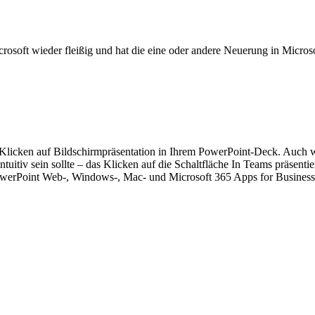
ft wieder fleißig und hat die eine oder andere Neuerung in Microsoft
 Klicken auf Bildschirmpräsentation in Ihrem PowerPoint-Deck. Auch w
ntuitiv sein sollte – das Klicken auf die Schaltfläche In Teams präsentie
 PowerPoint Web-, Windows-, Mac- und Microsoft 365 Apps for Busines
odern workplace
Team
Teams
1