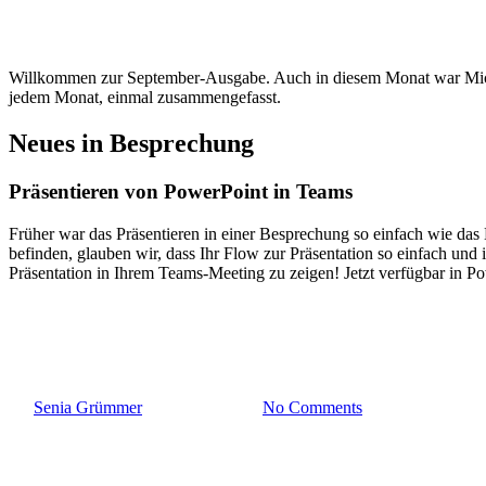
Willkommen zur September-Ausgabe. Auch in diesem Monat war Microso
jedem Monat, einmal zusammengefasst.
Neues in Besprechung
Präsentieren von PowerPoint in Teams
Früher war das Präsentieren in einer Besprechung so einfach wie das
befinden, glauben wir, dass Ihr Flow zur Präsentation so einfach und i
Präsentation in Ihrem Teams-Meeting zu zeigen! Jetzt verfügbar in
Allgemein
Arbeitsplatz von morgen
Cloud
Microsoft
Microsoft Teams
M
Neues in Teams: September 202
By
Senia Grümmer
11. Oktober 2021
No Comments