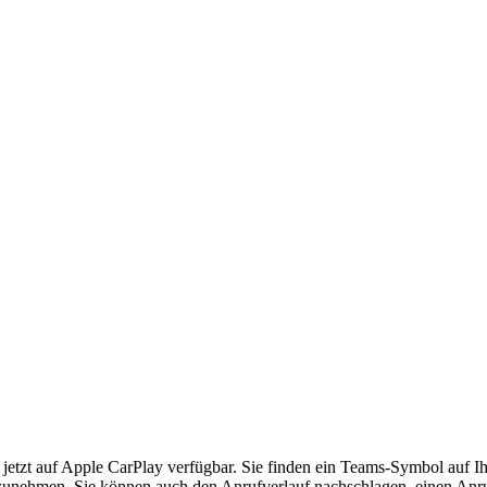
jetzt auf Apple CarPlay verfügbar. Sie finden ein Teams-Symbol auf 
ilzunehmen. Sie können auch den Anrufverlauf nachschlagen, einen Anr