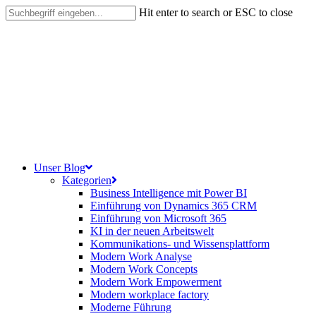
Skip
Hit enter to search or ESC to close
to
Close
main
Search
content
search
Menu
Unser Blog
Kategorien
Business Intelligence mit Power BI
Einführung von Dynamics 365 CRM
Einführung von Microsoft 365
KI in der neuen Arbeitswelt
Kommunikations- und Wissensplattform
Modern Work Analyse
Modern Work Concepts
Modern Work Empowerment
Modern workplace factory
Moderne Führung