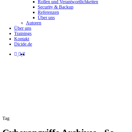
Rollen und Verantwortlichkeiten
Security & Backup
Referenzen
Über uns
Autoren
Über uns
Trainings
Kontakt
Dicide.de
facebook
linkedin
instagram
spotify
search
Menu
Tag