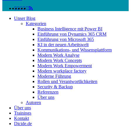
linkedin
facebook
instagram
twitter
spotify
vk
youtube
RSS
Close
Unser Blog
Menu
Kategorien
Business Intelligence mit Power BI
Einführung von Dynamics 365 CRM
Einführung von Microsoft 365
KI in der neuen Arbeitswelt
Kommunikations- und Wissensplattform
Modern Work Analyse
Modern Work Concepts
Modern Work Empowerment
Modern workplace factory
Moderne Führung
Rollen und Verantwortlichkeiten
Security & Backup
Referenzen
Über uns
Autoren
Über uns
Trainings
Kontakt
Dicide.de