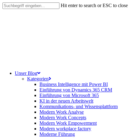
Skip
Hit enter to search or ESC to close
to
Close
main
Search
content
search
Menu
Unser Blog
Kategorien
Business Intelligence mit Power BI
Einführung von Dynamics 365 CRM
Einführung von Microsoft 365
KI in der neuen Arbeitswelt
Kommunikations- und Wissensplattform
Modern Work Analyse
Modern Work Concepts
Modern Work Empowerment
Modern workplace factory
Moderne Führung