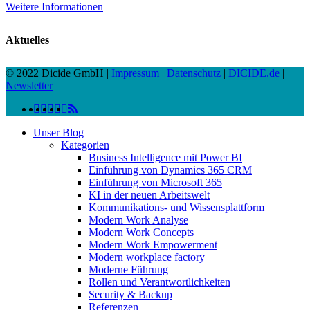
Weitere Informationen
Aktuelles
© 2022 Dicide GmbH |
Impressum
|
Datenschutz
|
DICIDE.de
|
Newsletter
linkedin
facebook
instagram
twitter
spotify
vk
youtube
RSS
Close
Unser Blog
Menu
Kategorien
Business Intelligence mit Power BI
Einführung von Dynamics 365 CRM
Einführung von Microsoft 365
KI in der neuen Arbeitswelt
Kommunikations- und Wissensplattform
Modern Work Analyse
Modern Work Concepts
Modern Work Empowerment
Modern workplace factory
Moderne Führung
Rollen und Verantwortlichkeiten
Security & Backup
Referenzen