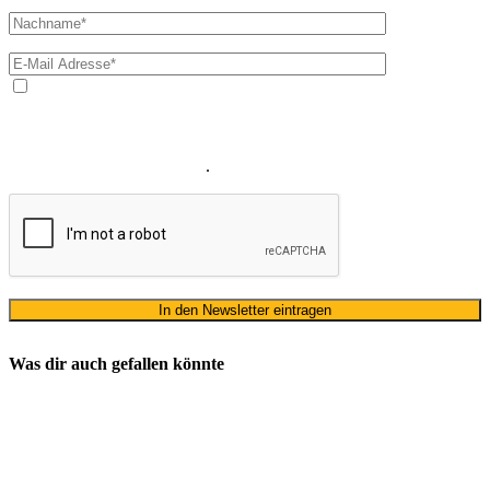
Ja, ich bin mit der Verarbeitung meiner E-Mail-Adresse und
meines Namens zum Erhalt des Newsletters einverstanden. Wir
verwenden Ihre E-Mail-Adresse sowie Ihren Namen gemäß unserer
Datenschutzerklärung
ausschließlich für den zweckgebundenen
Versand unseres Newsletters
.
Was dir auch gefallen könnte