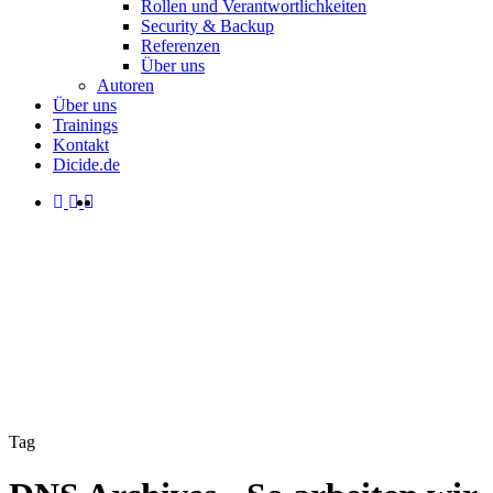
Rollen und Verantwortlichkeiten
Security & Backup
Referenzen
Über uns
Autoren
Über uns
Trainings
Kontakt
Dicide.de
facebook
linkedin
instagram
spotify
search
Menu
Tag