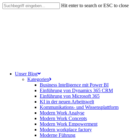
Skip
Hit enter to search or ESC to close
to
Close
main
Search
content
search
Menu
Unser Blog
Kategorien
Business Intelligence mit Power BI
Einführung von Dynamics 365 CRM
Einführung von Microsoft 365
KI in der neuen Arbeitswelt
Kommunikations- und Wissensplattform
Modern Work Analyse
Modern Work Concepts
Modern Work Empowerment
Modern workplace factory
Moderne Führung