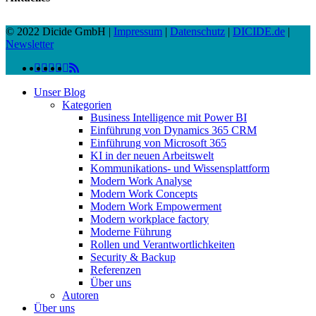
© 2022 Dicide GmbH |
Impressum
|
Datenschutz
|
DICIDE.de
|
Newsletter
linkedin
facebook
instagram
twitter
spotify
vk
youtube
RSS
Close
Unser Blog
Menu
Kategorien
Business Intelligence mit Power BI
Einführung von Dynamics 365 CRM
Einführung von Microsoft 365
KI in der neuen Arbeitswelt
Kommunikations- und Wissensplattform
Modern Work Analyse
Modern Work Concepts
Modern Work Empowerment
Modern workplace factory
Moderne Führung
Rollen und Verantwortlichkeiten
Security & Backup
Referenzen
Über uns
Autoren
Über uns