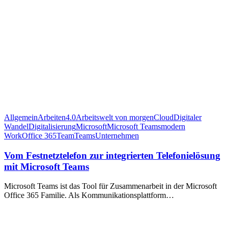
Allgemein
Arbeiten4.0
Arbeitswelt von morgen
Cloud
Digitaler
Wandel
Digitalisierung
Microsoft
Microsoft Teams
modern
Work
Office 365
Team
Teams
Unternehmen
Vom Festnetztelefon zur integrierten Telefonielösung
mit Microsoft Teams
Microsoft Teams ist das Tool für Zusammenarbeit in der Microsoft
Office 365 Familie. Als Kommunikationsplattform…