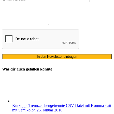
Ja, ich bin mit der Verarbeitung meiner E-Mail-Adresse und
meines Namens zum Erhalt des Newsletters einverstanden. Wir
verwenden Ihre E-Mail-Adresse sowie Ihren Namen gemäß unserer
Datenschutzerklärung
ausschließlich für den zweckgebundenen
Versand unseres Newsletters
.
Was dir auch gefallen könnte
Kurztipp: Trennzeichengetrennte CSV Datei mit Komma statt
mit Semikolon
25. Januar 2016