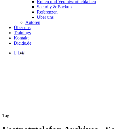
Rollen und Verantwortlichkeiten
Security & Backup
Referenzen
Über uns
Autoren
Über uns
Trainings
Kontakt
Dicide.de
facebook
linkedin
instagram
spotify
search
Menu
Tag