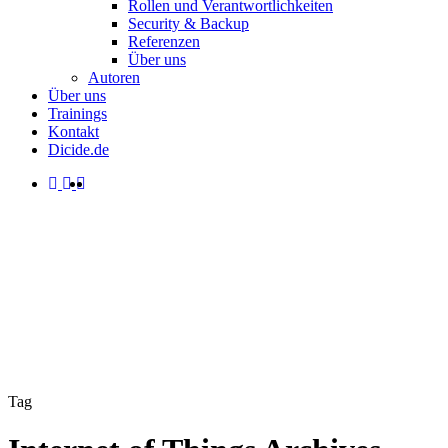
Rollen und Verantwortlichkeiten
Security & Backup
Referenzen
Über uns
Autoren
Über uns
Trainings
Kontakt
Dicide.de
facebook
linkedin
instagram
spotify
search
Menu
Tag