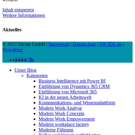
Inhalt entsperren
Weitere Informationen
Aktuelles
© 2022 Dicide GmbH |
Impressum
|
Datenschutz
|
DICIDE.de
|
Newsletter
linkedin
facebook
instagram
twitter
spotify
vk
youtube
RSS
Close
Unser Blog
Menu
Kategorien
Business Intelligence mit Power BI
Einführung von Dynamics 365 CRM
Einführung von Microsoft 365
KI in der neuen Arbeitswelt
Kommunikations- und Wissensplattform
Modern Work Analyse
Modern Work Concepts
Modern Work Empowerment
Modern workplace factory
Moderne Führung