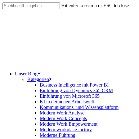
Skip
Hit enter to search or ESC to close
to
Close
main
Search
content
search
Menu
Unser Blog
Kategorien
Business Intelligence mit Power BI
Einführung von Dynamics 365 CRM
Einführung von Microsoft 365
KI in der neuen Arbeitswelt
Kommunikations- und Wissensplattform
Modern Work Analyse
Modern Work Concepts
Modern Work Empowerment
Modern workplace factory
Moderne Führung