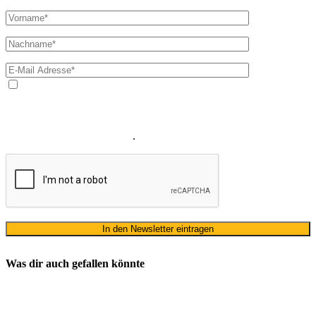
Ja, ich bin mit der Verarbeitung meiner E-Mail-Adresse und
meines Namens zum Erhalt des Newsletters einverstanden. Wir
verwenden Ihre E-Mail-Adresse sowie Ihren Namen gemäß unserer
Datenschutzerklärung
ausschließlich für den zweckgebundenen
Versand unseres Newsletters
.
Was dir auch gefallen könnte