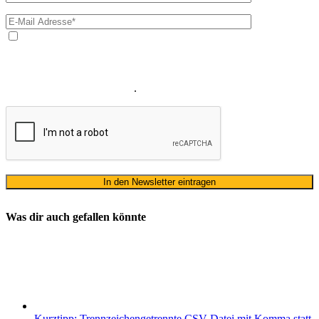
Ja, ich bin mit der Verarbeitung meiner E-Mail-Adresse und
meines Namens zum Erhalt des Newsletters einverstanden. Wir
verwenden Ihre E-Mail-Adresse sowie Ihren Namen gemäß unserer
Datenschutzerklärung
ausschließlich für den zweckgebundenen
Versand unseres Newsletters
.
Was dir auch gefallen könnte
Kurztipp: Trennzeichengetrennte CSV Datei mit Komma statt