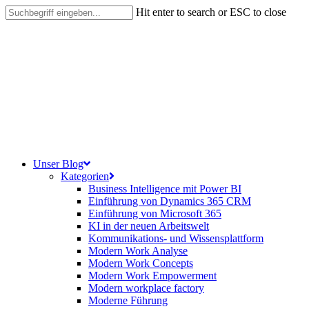
Skip
Hit enter to search or ESC to close
to
Close
main
Search
content
search
Menu
Unser Blog
Kategorien
Business Intelligence mit Power BI
Einführung von Dynamics 365 CRM
Einführung von Microsoft 365
KI in der neuen Arbeitswelt
Kommunikations- und Wissensplattform
Modern Work Analyse
Modern Work Concepts
Modern Work Empowerment
Modern workplace factory
Moderne Führung