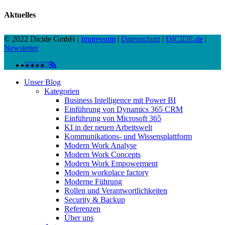
Aktuelles
© 2022 Dicide GmbH |
Impressum
|
Datenschutz
|
DICIDE.de
|
Newsletter
linkedin
facebook
instagram
twitter
spotify
vk
youtube
RSS
Close
Unser Blog
Menu
Kategorien
Business Intelligence mit Power BI
Einführung von Dynamics 365 CRM
Einführung von Microsoft 365
KI in der neuen Arbeitswelt
Kommunikations- und Wissensplattform
Modern Work Analyse
Modern Work Concepts
Modern Work Empowerment
Modern workplace factory
Moderne Führung
Rollen und Verantwortlichkeiten
Security & Backup
Referenzen
Über uns