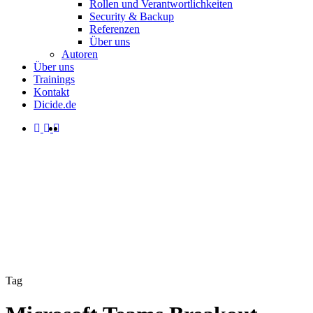
Rollen und Verantwortlichkeiten
Security & Backup
Referenzen
Über uns
Autoren
Über uns
Trainings
Kontakt
Dicide.de
facebook
linkedin
instagram
spotify
search
Menu
Tag