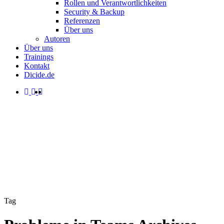
Rollen und Verantwortlichkeiten
Security & Backup
Referenzen
Über uns
Autoren
Über uns
Trainings
Kontakt
Dicide.de
facebook
linkedin
instagram
spotify
search
Menu
Tag