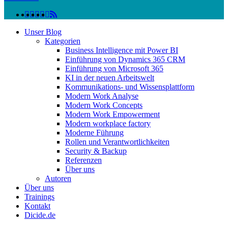
linkedin
facebook
instagram
twitter
spotify
vk
youtube
RSS
Close
Unser Blog
Menu
Kategorien
Business Intelligence mit Power BI
Einführung von Dynamics 365 CRM
Einführung von Microsoft 365
KI in der neuen Arbeitswelt
Kommunikations- und Wissensplattform
Modern Work Analyse
Modern Work Concepts
Modern Work Empowerment
Modern workplace factory
Moderne Führung
Rollen und Verantwortlichkeiten
Security & Backup
Referenzen
Über uns
Autoren
Über uns
Trainings
Kontakt
Dicide.de