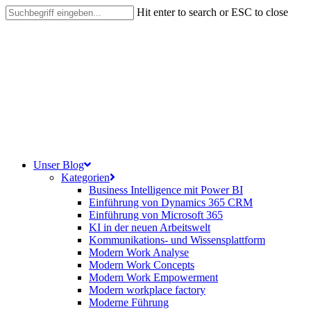
Skip
Hit enter to search or ESC to close
to
Close
main
Search
content
search
Menu
Unser Blog
Kategorien
Business Intelligence mit Power BI
Einführung von Dynamics 365 CRM
Einführung von Microsoft 365
KI in der neuen Arbeitswelt
Kommunikations- und Wissensplattform
Modern Work Analyse
Modern Work Concepts
Modern Work Empowerment
Modern workplace factory
Moderne Führung