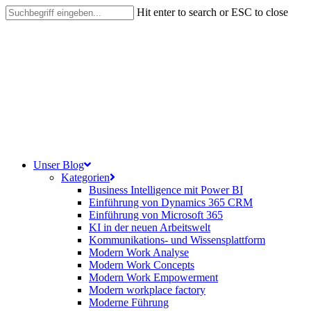
Skip
Hit enter to search or ESC to close
to
Close
main
Search
content
search
Menu
Unser Blog
Kategorien
Business Intelligence mit Power BI
Einführung von Dynamics 365 CRM
Einführung von Microsoft 365
KI in der neuen Arbeitswelt
Kommunikations- und Wissensplattform
Modern Work Analyse
Modern Work Concepts
Modern Work Empowerment
Modern workplace factory
Moderne Führung