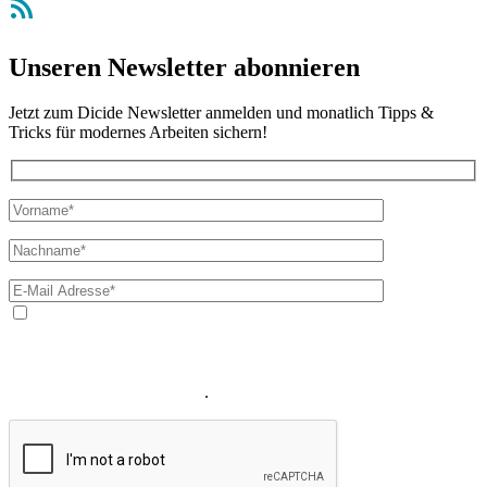
RSS-Feed
Unseren Newsletter abonnieren
Jetzt zum Dicide Newsletter anmelden und monatlich Tipps &
Tricks für modernes Arbeiten sichern!
Ja, ich bin mit der Verarbeitung meiner E-Mail-Adresse und
meines Namens zum Erhalt des Newsletters einverstanden. Wir
verwenden Ihre E-Mail-Adresse sowie Ihren Namen gemäß unserer
Datenschutzerklärung
ausschließlich für den zweckgebundenen
Versand unseres Newsletters
.