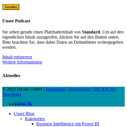
Unser Podcast
Sie sehen gerade einen Platzhalterinhalt von
Standard
. Um auf den
eigentlichen Inhalt zuzugreifen, klicken Sie auf den Button unten.
Bitte beachten Sie, dass dabei Daten an Drittanbieter weitergegeben
werden.
Inhalt entsperren
Weitere Informationen
Aktuelles
© 2022 Dicide GmbH |
Impressum
|
Datenschutz
|
DICIDE.de
|
Newsletter
linkedin
facebook
instagram
twitter
spotify
vk
youtube
RSS
Close
Unser Blog
Menu
Kategorien
Business Intelligence mit Power BI