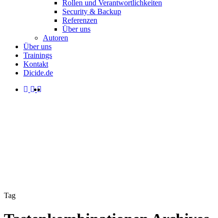
Rollen und Verantwortlichkeiten
Security & Backup
Referenzen
Über uns
Autoren
Über uns
Trainings
Kontakt
Dicide.de
facebook
linkedin
instagram
spotify
search
Menu
Tag