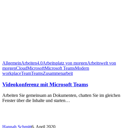
Allgemein
Arbeiten4.0
Arbeitsplatz von morgen
Arbeitswelt von
morgen
Cloud
Microsoft
Microsoft Teams
Modern
workplace
Team
Teams
Zusammenarbeit
Videokonferenz mit Microsoft Teams
Arbeiten Sie gemeinsam an Dokumenten, chatten Sie im gleichen
Fenster über die Inhalte und starten…
Hannah Schmitt
6. April 2020