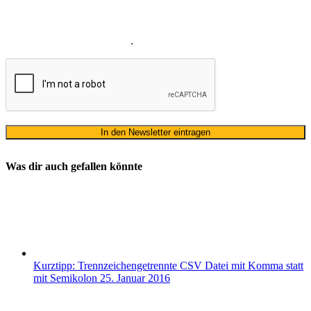
meines Namens zum Erhalt des Newsletters einverstanden. Wir
verwenden Ihre E-Mail-Adresse sowie Ihren Namen gemäß unserer
Datenschutzerklärung
ausschließlich für den zweckgebundenen
Versand unseres Newsletters
.
Was dir auch gefallen könnte
Kurztipp: Trennzeichengetrennte CSV Datei mit Komma statt
mit Semikolon
25. Januar 2016