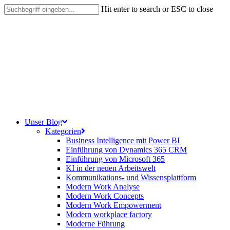
Skip
Hit enter to search or ESC to close
to
Close
main
Search
content
search
Menu
Unser Blog
Kategorien
Business Intelligence mit Power BI
Einführung von Dynamics 365 CRM
Einführung von Microsoft 365
KI in der neuen Arbeitswelt
Kommunikations- und Wissensplattform
Modern Work Analyse
Modern Work Concepts
Modern Work Empowerment
Modern workplace factory
Moderne Führung