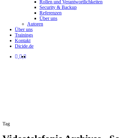
Rollen und Verantwortlichkeiten
Security & Backup
Referenzen
Über uns
Autoren
Über uns
Trainings
Kontakt
Dicide.de
facebook
linkedin
instagram
spotify
search
Menu
Tag