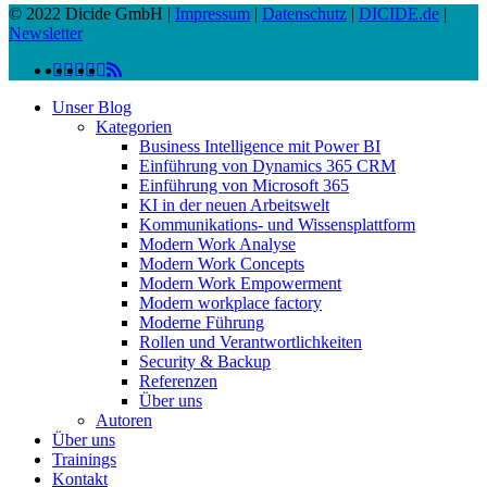
© 2022 Dicide GmbH |
Impressum
|
Datenschutz
|
DICIDE.de
|
Newsletter
linkedin
facebook
instagram
twitter
spotify
vk
youtube
RSS
Close
Unser Blog
Menu
Kategorien
Business Intelligence mit Power BI
Einführung von Dynamics 365 CRM
Einführung von Microsoft 365
KI in der neuen Arbeitswelt
Kommunikations- und Wissensplattform
Modern Work Analyse
Modern Work Concepts
Modern Work Empowerment
Modern workplace factory
Moderne Führung
Rollen und Verantwortlichkeiten
Security & Backup
Referenzen
Über uns
Autoren
Über uns
Trainings
Kontakt