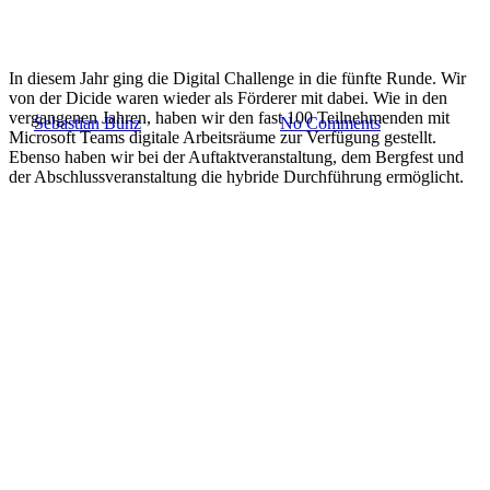
Digital Challenge 2021: Wir
waren dabei!
In diesem Jahr ging die Digital Challenge in die fünfte Runde. Wir
von der Dicide waren wieder als Förderer mit dabei. Wie in den
vergangenen Jahren, haben wir den fast 100 Teilnehmenden mit
By
Sebastian Bünz
22. November 2021
No Comments
Microsoft Teams digitale Arbeitsräume zur Verfügung gestellt.
Ebenso haben wir bei der Auftaktveranstaltung, dem Bergfest und
der Abschlussveranstaltung die hybride Durchführung ermöglicht.