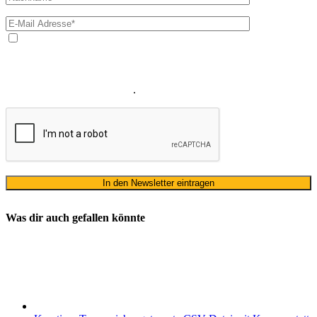
Ja, ich bin mit der Verarbeitung meiner E-Mail-Adresse und
meines Namens zum Erhalt des Newsletters einverstanden. Wir
verwenden Ihre E-Mail-Adresse sowie Ihren Namen gemäß unserer
Datenschutzerklärung
ausschließlich für den zweckgebundenen
Versand unseres Newsletters
.
Was dir auch gefallen könnte