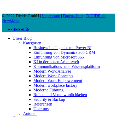
© 2022 Dicide GmbH |
Impressum
|
Datenschutz
|
DICIDE.de
|
Newsletter
linkedin
facebook
instagram
twitter
spotify
vk
youtube
RSS
Close
Unser Blog
Menu
Kategorien
Business Intelligence mit Power BI
Einführung von Dynamics 365 CRM
Einführung von Microsoft 365
KI in der neuen Arbeitswelt
Kommunikations- und Wissensplattform
Modern Work Analyse
Modern Work Concepts
Modern Work Empowerment
Modern workplace factory
Moderne Führung
Rollen und Verantwortlichkeiten
Security & Backup
Referenzen
Über uns
Autoren