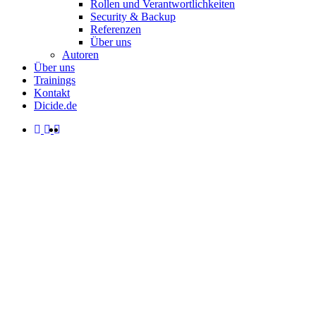
Rollen und Verantwortlichkeiten
Security & Backup
Referenzen
Über uns
Autoren
Über uns
Trainings
Kontakt
Dicide.de
facebook
linkedin
instagram
spotify
search
Menu