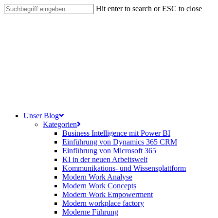
Skip
Hit enter to search or ESC to close
to
Close
main
Search
content
search
Menu
Unser Blog
Kategorien
Business Intelligence mit Power BI
Einführung von Dynamics 365 CRM
Einführung von Microsoft 365
KI in der neuen Arbeitswelt
Kommunikations- und Wissensplattform
Modern Work Analyse
Modern Work Concepts
Modern Work Empowerment
Modern workplace factory
Moderne Führung