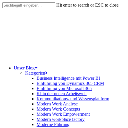
Skip
Hit enter to search or ESC to close
to
Close
main
Search
content
search
Menu
Unser Blog
Kategorien
Business Intelligence mit Power BI
Einführung von Dynamics 365 CRM
Einführung von Microsoft 365
KI in der neuen Arbeitswelt
Kommunikations- und Wissensplattform
Modern Work Analyse
Modern Work Concepts
Modern Work Empowerment
Modern workplace factory
Moderne Führung