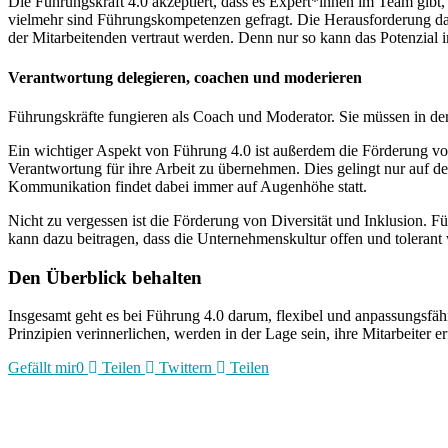
Die Führungskraft 4.0 akzeptiert, dass es Expert*innen im Team gibt, 
vielmehr sind Führungskompetenzen gefragt. Die Herausforderung dabe
der Mitarbeitenden vertraut werden. Denn nur so kann das Potenzial
Verantwortung delegieren, coachen und moderieren
Führungskräfte fungieren als Coach und Moderator. Sie müssen in der L
Ein wichtiger Aspekt von Führung 4.0 ist außerdem die Förderung von
Verantwortung für ihre Arbeit zu übernehmen. Dies gelingt nur auf de
Kommunikation findet dabei immer auf Augenhöhe statt.
Nicht zu vergessen ist die Förderung von Diversität und Inklusion. F
kann dazu beitragen, dass die Unternehmenskultur offen und tolerant 
Den Überblick behalten
Insgesamt geht es bei Führung 4.0 darum, flexibel und anpassungsfäh
Prinzipien verinnerlichen, werden in der Lage sein, ihre Mitarbeiter 
Gefällt mir
0
Teilen
Twittern
Teilen