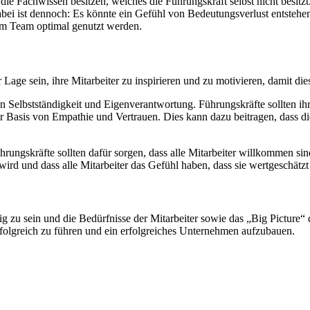
die Fachwissen besitzen, welches die Führungskraft selbst nicht besitzt
i ist dennoch: Es könnte ein Gefühl von Bedeutungsverlust entstehen. 
 im Team optimal genutzt werden.
age sein, ihre Mitarbeiter zu inspirieren und zu motivieren, damit dies
 Selbstständigkeit und Eigenverantwortung. Führungskräfte sollten ihr
r Basis von Empathie und Vertrauen. Dies kann dazu beitragen, dass die
ührungskräfte sollten dafür sorgen, dass alle Mitarbeiter willkommen s
wird und dass alle Mitarbeiter das Gefühl haben, dass sie wertgeschätz
ig zu sein und die Bedürfnisse der Mitarbeiter sowie das „Big Picture“
erfolgreich zu führen und ein erfolgreiches Unternehmen aufzubauen.