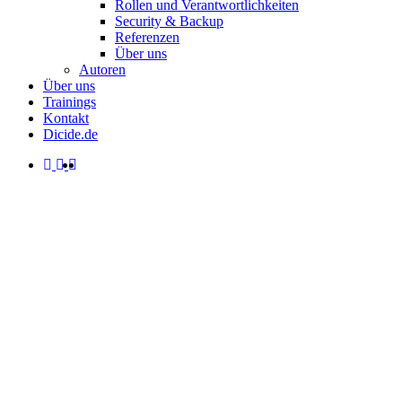
Rollen und Verantwortlichkeiten
Security & Backup
Referenzen
Über uns
Autoren
Über uns
Trainings
Kontakt
Dicide.de
facebook
linkedin
instagram
spotify
search
Menu