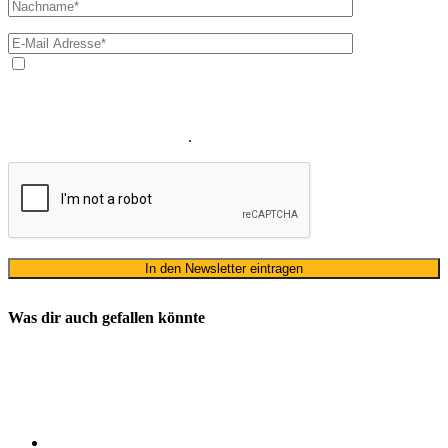
Ja, ich bin mit der Verarbeitung meiner E-Mail-Adresse und
meines Namens zum Erhalt des Newsletters einverstanden. Wir
verwenden Ihre E-Mail-Adresse sowie Ihren Namen gemäß unserer
Datenschutzerklärung
ausschließlich für den zweckgebundenen
Versand unseres Newsletters
.
Was dir auch gefallen könnte