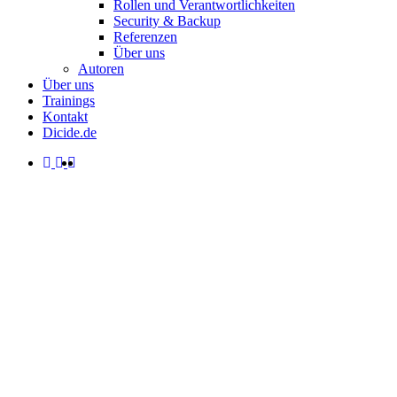
Rollen und Verantwortlichkeiten
Security & Backup
Referenzen
Über uns
Autoren
Über uns
Trainings
Kontakt
Dicide.de
facebook
linkedin
instagram
spotify
search
Menu