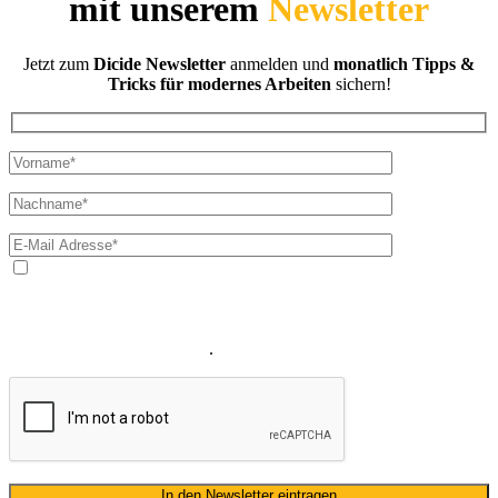
mit unserem
Newsletter
Jetzt zum
Dicide Newsletter
anmelden und
monatlich Tipps &
Tricks für modernes Arbeiten
sichern!
Ja, ich bin mit der Verarbeitung meiner E-Mail-Adresse und
meines Namens zum Erhalt des Newsletters einverstanden. Wir
verwenden Ihre E-Mail-Adresse sowie Ihren Namen gemäß unserer
Datenschutzerklärung
ausschließlich für den zweckgebundenen
Versand unseres Newsletters
.