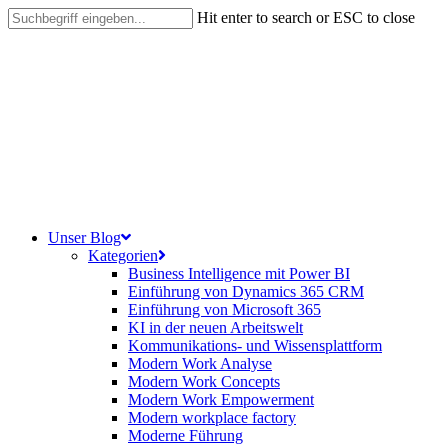
Skip
Hit enter to search or ESC to close
to
Close
main
Search
content
search
Menu
Unser Blog
Kategorien
Business Intelligence mit Power BI
Einführung von Dynamics 365 CRM
Einführung von Microsoft 365
KI in der neuen Arbeitswelt
Kommunikations- und Wissensplattform
Modern Work Analyse
Modern Work Concepts
Modern Work Empowerment
Modern workplace factory
Moderne Führung