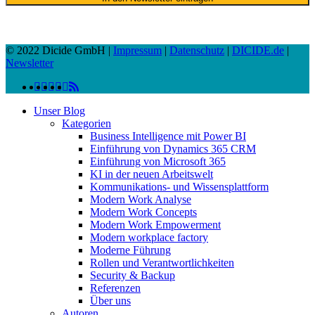
© 2022 Dicide GmbH |
Impressum
|
Datenschutz
|
DICIDE.de
|
Newsletter
linkedin
facebook
instagram
twitter
spotify
vk
youtube
RSS
Close
Unser Blog
Menu
Kategorien
Business Intelligence mit Power BI
Einführung von Dynamics 365 CRM
Einführung von Microsoft 365
KI in der neuen Arbeitswelt
Kommunikations- und Wissensplattform
Modern Work Analyse
Modern Work Concepts
Modern Work Empowerment
Modern workplace factory
Moderne Führung
Rollen und Verantwortlichkeiten
Security & Backup
Referenzen
Über uns
Autoren