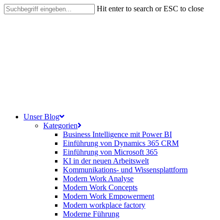
Skip
Hit enter to search or ESC to close
to
Close
main
Search
content
search
Menu
Unser Blog
Kategorien
Business Intelligence mit Power BI
Einführung von Dynamics 365 CRM
Einführung von Microsoft 365
KI in der neuen Arbeitswelt
Kommunikations- und Wissensplattform
Modern Work Analyse
Modern Work Concepts
Modern Work Empowerment
Modern workplace factory
Moderne Führung