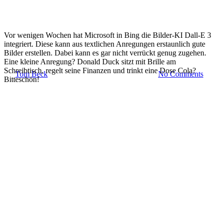
künstliche Intelligenz und
deren Entwickler*innen aktuell
Vor wenigen Wochen hat Microsoft in Bing die Bilder-KI Dall-E 3
integriert. Diese kann aus textlichen Anregungen erstaunlich gute
das Internet umkrempeln.
Bilder erstellen. Dabei kann es gar nicht verrückt genug zugehen.
Eine kleine Anregung? Donald Duck sitzt mit Brille am
Schreibtisch, regelt seine Finanzen und trinkt eine Dose Cola?
By
Tom Beck
30. November 2023
April 3rd, 2025
No Comments
Bitteschön!