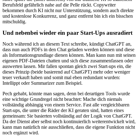
Berufsfeld gefährlich nahe auf die Pelle rückt. Copywriter
bekommen durch KI nicht nur Unterstützung, sondern auch direkte
und kostenlose Konkurrenz, und ganz entfernt bin ich ein bisschen
mitschuldig.
Und nebenbei wieder ein paar Start-Ups ausradiert
Noch während ich an diesem Text schreibe, kündigt ChatGPT an,
dass nun auch PDFs in den Chat geladen werden können und diese
als Informationsgrundlage dienen können. Man kann nun mit seinen
eigenen PDF-Dateien chatten und sich diese zusammenfassen oder
auswerten lassen. Mir fallen spontan gleich zwei Start-ups ein, die
dieses Prinzip (beide basierend auf ChatGPT) mehr oder weniger
teuer verkauft haben und somit mal eben redundant wurden:
Intellippt oder Summarizer zum Beispiel.
Pech gehabt, könnte man sagen, denn bei derartigen Tools wurde
eine wichtige Grundregel nicht beachtet: Mache dich niemals
vollständig abhängig von einem Service. Fast alle vergleichbaren
Start-ups, die unter die Räder der KI geraten sind, hatten eines
gemeinsam: Sie basierten vollständig auf der Logik von ChatGPT.
Da der Dienst aber selbst noch kontinuierlich weiterentwickelt wird,
kann man natürlich nie ausschließen, dass die eigene Funktion nicht
noch ergänzt wird.