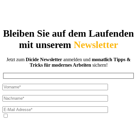
Bleiben Sie auf dem Laufenden
mit unserem
Newsletter
Jetzt zum
Dicide Newsletter
anmelden und
monatlich Tipps &
Tricks für modernes Arbeiten
sichern!
Ja, ich bin mit der Verarbeitung meiner E-Mail-Adresse und
meines Namens zum Erhalt des Newsletters einverstanden. Wir
verwenden Ihre E-Mail-Adresse sowie Ihren Namen gemäß unserer
Datenschutzerklärung
ausschließlich für den zweckgebundenen