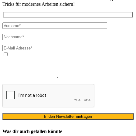
Tricks für modernes Arbeiten sichern!
Ja, ich bin mit der Verarbeitung meiner E-Mail-Adresse und
meines Namens zum Erhalt des Newsletters einverstanden. Wir
verwenden Ihre E-Mail-Adresse sowie Ihren Namen gemäß unserer
Datenschutzerklärung
ausschließlich für den zweckgebundenen
Versand unseres Newsletters
.
Was dir auch gefallen könnte