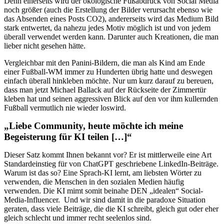
Denn einerseits wird der ökologische Fußabdruck von Social Media
noch größer (auch die Erstellung der Bilder verursacht ebenso wie
das Absenden eines Posts CO2), andererseits wird das Medium Bild
stark entwertet, da nahezu jedes Motiv möglich ist und von jedem
überall verwendet werden kann. Darunter auch Kreationen, die man
lieber nicht gesehen hätte.
Vergleichbar mit den Panini-Bildern, die man als Kind am Ende
einer Fußball-WM immer zu Hunderten übrig hatte und deswegen
einfach überall hinkleben möchte. Nur um kurz darauf zu bereuen,
dass man jetzt Michael Ballack auf der Rückseite der Zimmertür
kleben hat und seinen aggressiven Blick auf den vor ihm kullernden
Fußball vermutlich nie wieder loswird.
„Liebe Community, heute möchte ich meine
Begeisterung für KI teilen […]“
Dieser Satz kommt Ihnen bekannt vor? Er ist mittlerweile eine Art
Standardeinstieg für von ChatGPT geschriebene LinkedIn-Beiträge.
Warum ist das so? Eine Sprach-KI lernt, am liebsten Wörter zu
verwenden, die Menschen in den sozialen Medien häufig
verwenden. Die KI mimt somit beinahe DEN „idealen“ Social-
Media-Influencer. Und wir sind da­mit in die paradoxe Situation
geraten, dass viele Beiträge, die die KI schreibt, gleich gut oder eher
gleich schlecht und immer recht seelenlos sind.