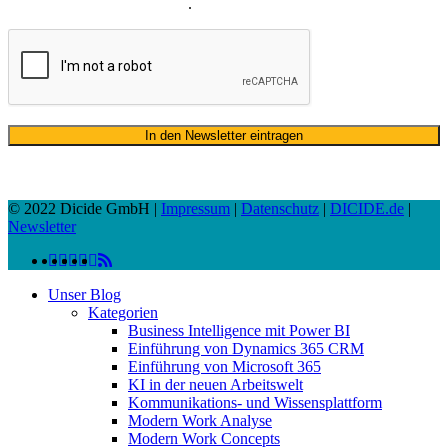
Versand unseres Newsletters
.
© 2022 Dicide GmbH |
Impressum
|
Datenschutz
|
DICIDE.de
|
Newsletter
linkedin
facebook
instagram
twitter
spotify
vk
youtube
RSS
Close
Unser Blog
Menu
Kategorien
Business Intelligence mit Power BI
Einführung von Dynamics 365 CRM
Einführung von Microsoft 365
KI in der neuen Arbeitswelt
Kommunikations- und Wissensplattform
Modern Work Analyse
Modern Work Concepts