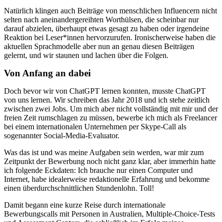
Natürlich klingen auch Beiträge von menschlichen Influencern nicht
selten nach aneinandergereihten Worthülsen, die scheinbar nur
darauf abzielen, überhaupt etwas gesagt zu haben oder irgendeine
Reaktion bei Leser*innen hervorzurufen. Ironischerweise haben die
aktuellen Sprachmodelle aber nun an genau diesen Beiträgen
gelernt, und wir staunen und lachen über die Folgen.
Von Anfang an dabei
Doch bevor wir von ChatGPT lernen konnten, musste ChatGPT
von uns lernen. Wir schreiben das Jahr 2018 und ich stehe zeitlich
zwischen zwei Jobs. Um mich aber nicht vollständig mit mir und der
freien Zeit rumschlagen zu müssen, bewerbe ich mich als Freelancer
bei einem internationalen Unternehmen per Skype-Call als
sogenannter Social-Media-Evaluator.
Was das ist und was meine Aufgaben sein werden, war mir zum
Zeitpunkt der Bewerbung noch nicht ganz klar, aber immerhin hatte
ich folgende Eckdaten: Ich brauche nur einen Computer und
Internet, habe idealerweise redaktionelle Erfahrung und bekomme
einen überdurchschnittlichen Stundenlohn. Toll!
Damit begann eine kurze Reise durch internationale
Bewerbungscalls mit Personen in Australien, Multiple-Choice-Tests