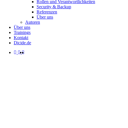
Rollen und Verantwortlichkeiten
Security & Backup
Referenzen
Über uns
Autoren
Über uns
Trainings
Kontakt
Dicide.de
facebook
linkedin
instagram
spotify
search
Menu