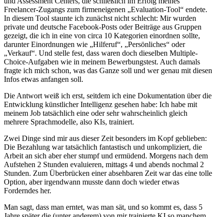
und Assessment Centers, die schließlich im Erfolg meines
Freelancer-Zugangs zum firmeneigenen „Evaluation-Tool“ endete.
In diesem Tool staunte ich zunächst nicht schlecht: Mir wurden
private und deutsche Facebook-Posts oder Beiträge aus Gruppen
gezeigt, die ich in eine von circa 10 Kategorien einordnen sollte,
darunter Einordnungen wie „Hilferuf“, „Persönliches“ oder
„Verkauf“. Und stelle fest, dass waren doch dieselben Multiple-
Choice-Aufgaben wie in meinem Bewerbungstest. Auch damals
fragte ich mich schon, was das Ganze soll und wer genau mit diesen
Infos etwas anfangen soll.
Die Antwort weiß ich erst, seitdem ich eine Dokumentation über die
Entwicklung künstlicher Intelligenz gesehen habe: Ich habe mit
meinem Job tatsächlich eine oder sehr wahrscheinlich gleich
mehrere Sprachmodelle, also KIs, trainiert.
Zwei Dinge sind mir aus dieser Zeit besonders im Kopf geblieben:
Die Bezahlung war tatsächlich fantastisch und unkompliziert, die
Arbeit an sich aber eher stumpf und ermüdend. Morgens nach dem
Aufstehen 2 Stunden evaluieren, mittags 4 und abends nochmal 2
Stunden. Zum Überbrücken einer absehbaren Zeit war das eine tolle
Option, aber irgendwann musste dann doch wieder etwas
Forderndes her.
Man sagt, dass man erntet, was man sät, und so kommt es, dass 5
Jahre später die (unter anderem) von mir trainierte KI so manchem