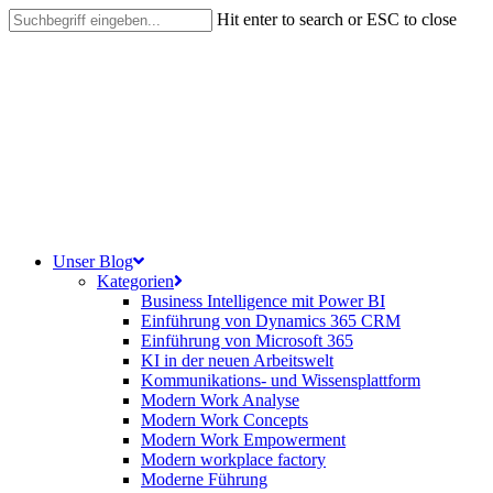
Skip
Hit enter to search or ESC to close
to
Close
main
Search
content
search
Menu
Unser Blog
Kategorien
Business Intelligence mit Power BI
Einführung von Dynamics 365 CRM
Einführung von Microsoft 365
KI in der neuen Arbeitswelt
Kommunikations- und Wissensplattform
Modern Work Analyse
Modern Work Concepts
Modern Work Empowerment
Modern workplace factory
Moderne Führung