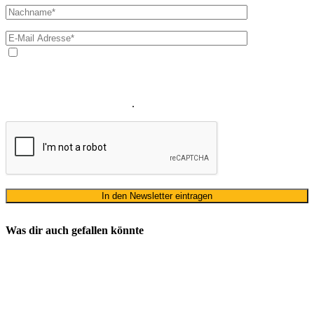
Ja, ich bin mit der Verarbeitung meiner E-Mail-Adresse und
meines Namens zum Erhalt des Newsletters einverstanden. Wir
verwenden Ihre E-Mail-Adresse sowie Ihren Namen gemäß unserer
Datenschutzerklärung
ausschließlich für den zweckgebundenen
Versand unseres Newsletters
.
Was dir auch gefallen könnte