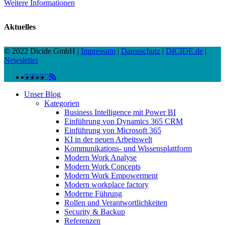
Weitere Informationen
Aktuelles
© 2022 Dicide GmbH |
Impressum
|
Datenschutz
|
DICIDE.de
|
Newsletter
linkedin
facebook
instagram
twitter
spotify
vk
youtube
RSS
Close
Unser Blog
Menu
Kategorien
Business Intelligence mit Power BI
Einführung von Dynamics 365 CRM
Einführung von Microsoft 365
KI in der neuen Arbeitswelt
Kommunikations- und Wissensplattform
Modern Work Analyse
Modern Work Concepts
Modern Work Empowerment
Modern workplace factory
Moderne Führung
Rollen und Verantwortlichkeiten
Security & Backup
Referenzen