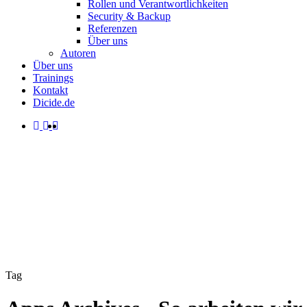
Rollen und Verantwortlichkeiten
Security & Backup
Referenzen
Über uns
Autoren
Über uns
Trainings
Kontakt
Dicide.de
facebook
linkedin
instagram
spotify
search
Menu
Tag