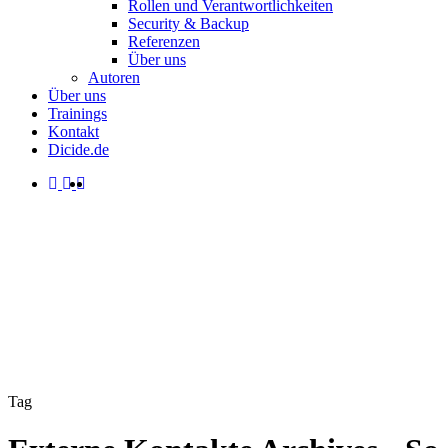
Rollen und Verantwortlichkeiten
Security & Backup
Referenzen
Über uns
Autoren
Über uns
Trainings
Kontakt
Dicide.de
facebook
linkedin
instagram
spotify
search
Menu
Tag