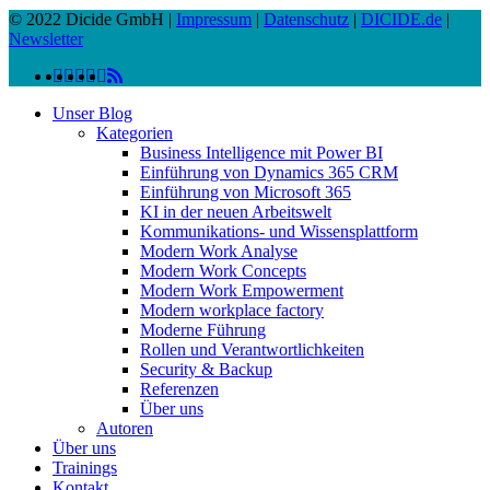
© 2022 Dicide GmbH |
Impressum
|
Datenschutz
|
DICIDE.de
|
Newsletter
linkedin
facebook
instagram
twitter
spotify
vk
youtube
RSS
Close
Unser Blog
Menu
Kategorien
Business Intelligence mit Power BI
Einführung von Dynamics 365 CRM
Einführung von Microsoft 365
KI in der neuen Arbeitswelt
Kommunikations- und Wissensplattform
Modern Work Analyse
Modern Work Concepts
Modern Work Empowerment
Modern workplace factory
Moderne Führung
Rollen und Verantwortlichkeiten
Security & Backup
Referenzen
Über uns
Autoren
Über uns
Trainings
Kontakt