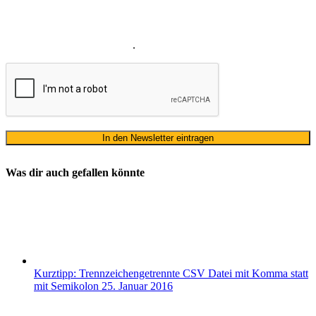
meines Namens zum Erhalt des Newsletters einverstanden. Wir
verwenden Ihre E-Mail-Adresse sowie Ihren Namen gemäß unserer
Datenschutzerklärung
ausschließlich für den zweckgebundenen
Versand unseres Newsletters
.
Was dir auch gefallen könnte
Kurztipp: Trennzeichengetrennte CSV Datei mit Komma statt
mit Semikolon
25. Januar 2016