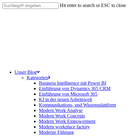
Skip
Hit enter to search or ESC to close
to
Close
main
Search
content
search
Menu
Unser Blog
Kategorien
Business Intelligence mit Power BI
Einführung von Dynamics 365 CRM
Einführung von Microsoft 365
KI in der neuen Arbeitswelt
Kommunikations- und Wissensplattform
Modern Work Analyse
Modern Work Concepts
Modern Work Empowerment
Modern workplace factory
Moderne Führung