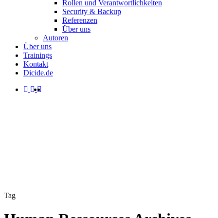
Rollen und Verantwortlichkeiten
Security & Backup
Referenzen
Über uns
Autoren
Über uns
Trainings
Kontakt
Dicide.de
facebook
linkedin
instagram
spotify
search
Menu
Tag