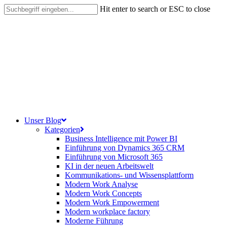
Skip
Hit enter to search or ESC to close
to
Close
main
Search
content
search
Menu
Unser Blog
Kategorien
Business Intelligence mit Power BI
Einführung von Dynamics 365 CRM
Einführung von Microsoft 365
KI in der neuen Arbeitswelt
Kommunikations- und Wissensplattform
Modern Work Analyse
Modern Work Concepts
Modern Work Empowerment
Modern workplace factory
Moderne Führung