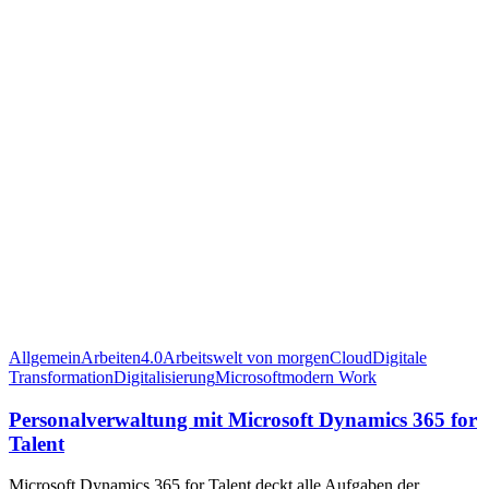
Allgemein
Arbeiten4.0
Arbeitswelt von morgen
Cloud
Digitale
Transformation
Digitalisierung
Microsoft
modern Work
Personalverwaltung mit Microsoft Dynamics 365 for
Talent
Microsoft Dynamics 365 for Talent deckt alle Aufgaben der