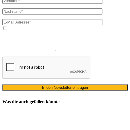
Ja, ich bin mit der Verarbeitung meiner E-Mail-Adresse und
meines Namens zum Erhalt des Newsletters einverstanden. Wir
verwenden Ihre E-Mail-Adresse sowie Ihren Namen gemäß unserer
Datenschutzerklärung
ausschließlich für den zweckgebundenen
Versand unseres Newsletters
.
Was dir auch gefallen könnte