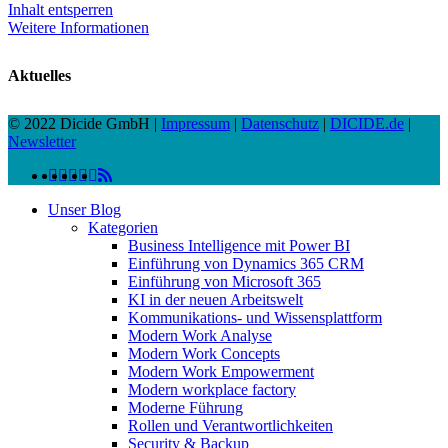
Inhalt entsperren
Weitere Informationen
Aktuelles
© 2022 Dicide GmbH |
Impressum
|
Datenschutz
|
DICIDE.de
|
Newsletter
linkedin
facebook
instagram
twitter
spotify
vk
youtube
RSS
Close
Unser Blog
Menu
Kategorien
Business Intelligence mit Power BI
Einführung von Dynamics 365 CRM
Einführung von Microsoft 365
KI in der neuen Arbeitswelt
Kommunikations- und Wissensplattform
Modern Work Analyse
Modern Work Concepts
Modern Work Empowerment
Modern workplace factory
Moderne Führung
Rollen und Verantwortlichkeiten
Security & Backup