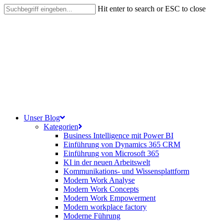
Skip
Hit enter to search or ESC to close
to
Close
main
Search
content
search
Menu
Unser Blog
Kategorien
Business Intelligence mit Power BI
Einführung von Dynamics 365 CRM
Einführung von Microsoft 365
KI in der neuen Arbeitswelt
Kommunikations- und Wissensplattform
Modern Work Analyse
Modern Work Concepts
Modern Work Empowerment
Modern workplace factory
Moderne Führung