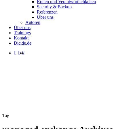
Rollen und Verantwortlichkeiten
Security & Backup
Referenzen
Über uns
Autoren
Über uns
Trainings
Kontakt
Dicide.de
facebook
linkedin
instagram
spotify
search
Menu
Tag