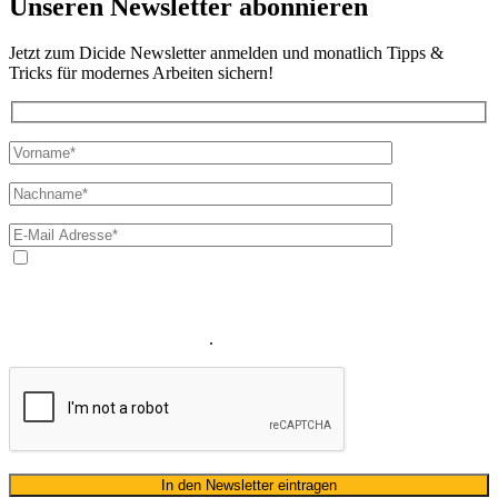
Unseren Newsletter abonnieren
Jetzt zum Dicide Newsletter anmelden und monatlich Tipps &
Tricks für modernes Arbeiten sichern!
Ja, ich bin mit der Verarbeitung meiner E-Mail-Adresse und
meines Namens zum Erhalt des Newsletters einverstanden. Wir
verwenden Ihre E-Mail-Adresse sowie Ihren Namen gemäß unserer
Datenschutzerklärung
ausschließlich für den zweckgebundenen
Versand unseres Newsletters
.