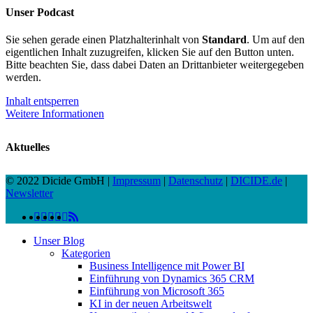
Unser Podcast
Sie sehen gerade einen Platzhalterinhalt von
Standard
. Um auf den
eigentlichen Inhalt zuzugreifen, klicken Sie auf den Button unten.
Bitte beachten Sie, dass dabei Daten an Drittanbieter weitergegeben
werden.
Inhalt entsperren
Weitere Informationen
Aktuelles
© 2022 Dicide GmbH |
Impressum
|
Datenschutz
|
DICIDE.de
|
Newsletter
linkedin
facebook
instagram
twitter
spotify
vk
youtube
RSS
Close
Unser Blog
Menu
Kategorien
Business Intelligence mit Power BI
Einführung von Dynamics 365 CRM
Einführung von Microsoft 365
KI in der neuen Arbeitswelt