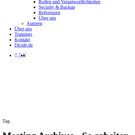
Rollen und Verantwortlichkeiten
Security & Backup
Referenzen
Über uns
Autoren
Über uns
Trainings
Kontakt
Dicide.de
facebook
linkedin
instagram
spotify
search
Menu
Tag