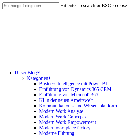
Skip
Hit enter to search or ESC to close
to
Close
main
Search
content
search
Menu
Unser Blog
Kategorien
Business Intelligence mit Power BI
Einführung von Dynamics 365 CRM
Einführung von Microsoft 365
KI in der neuen Arbeitswelt
Kommunikations- und Wissensplattform
Modern Work Analyse
Modern Work Concepts
Modern Work Empowerment
Modern workplace factory
Moderne Führung