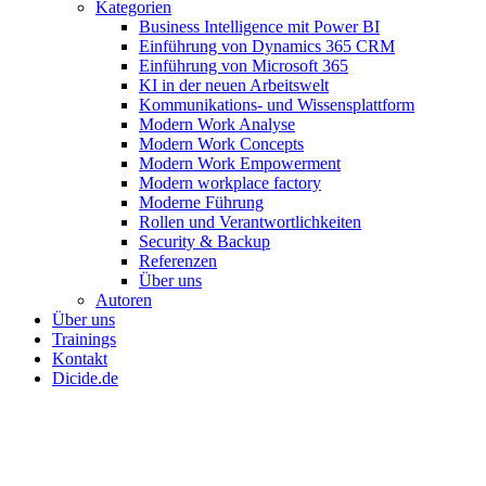
Menu
Kategorien
Business Intelligence mit Power BI
Einführung von Dynamics 365 CRM
Einführung von Microsoft 365
KI in der neuen Arbeitswelt
Kommunikations- und Wissensplattform
Modern Work Analyse
Modern Work Concepts
Modern Work Empowerment
Modern workplace factory
Moderne Führung
Rollen und Verantwortlichkeiten
Security & Backup
Referenzen
Über uns
Autoren
Über uns
Trainings
Kontakt
Dicide.de