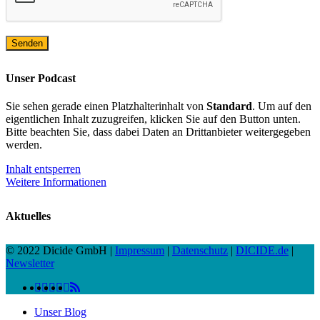
Unser Podcast
Sie sehen gerade einen Platzhalterinhalt von
Standard
. Um auf den
eigentlichen Inhalt zuzugreifen, klicken Sie auf den Button unten.
Bitte beachten Sie, dass dabei Daten an Drittanbieter weitergegeben
werden.
Inhalt entsperren
Weitere Informationen
Aktuelles
© 2022 Dicide GmbH |
Impressum
|
Datenschutz
|
DICIDE.de
|
Newsletter
linkedin
facebook
instagram
twitter
spotify
vk
youtube
RSS
Close
Unser Blog