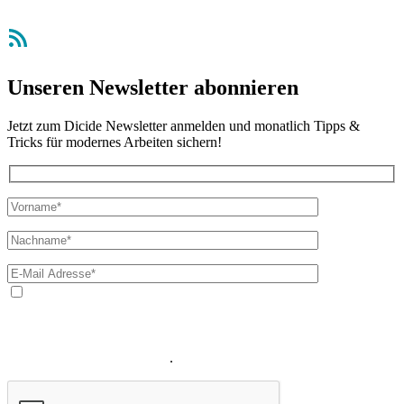
RSS-Feed
Unseren Newsletter abonnieren
Jetzt zum Dicide Newsletter anmelden und monatlich Tipps &
Tricks für modernes Arbeiten sichern!
Ja, ich bin mit der Verarbeitung meiner E-Mail-Adresse und
meines Namens zum Erhalt des Newsletters einverstanden. Wir
verwenden Ihre E-Mail-Adresse sowie Ihren Namen gemäß unserer
Datenschutzerklärung
ausschließlich für den zweckgebundenen
Versand unseres Newsletters
.