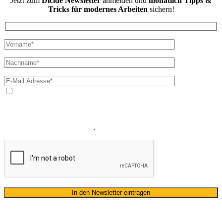
Jetzt zum
Dicide Newsletter
anmelden und
monatlich Tipps &
Tricks für modernes Arbeiten
sichern!
Ja, ich bin mit der Verarbeitung meiner E-Mail-Adresse und
meines Namens zum Erhalt des Newsletters einverstanden. Wir
verwenden Ihre E-Mail-Adresse sowie Ihren Namen gemäß unserer
Datenschutzerklärung
ausschließlich für den zweckgebundenen
Versand unseres Newsletters
.