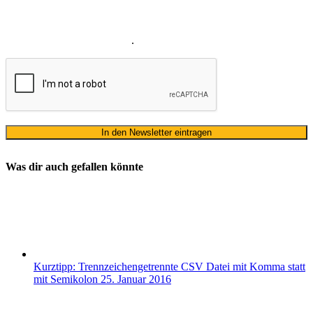
meines Namens zum Erhalt des Newsletters einverstanden. Wir
verwenden Ihre E-Mail-Adresse sowie Ihren Namen gemäß unserer
Datenschutzerklärung
ausschließlich für den zweckgebundenen
Versand unseres Newsletters
.
Was dir auch gefallen könnte
Kurztipp: Trennzeichengetrennte CSV Datei mit Komma statt
mit Semikolon
25. Januar 2016