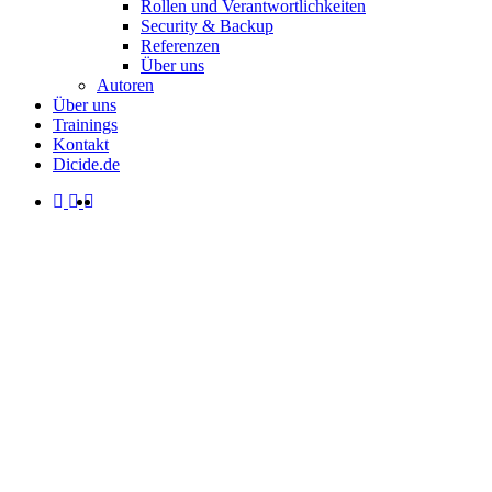
Rollen und Verantwortlichkeiten
Security & Backup
Referenzen
Über uns
Autoren
Über uns
Trainings
Kontakt
Dicide.de
facebook
linkedin
instagram
spotify
search
Menu