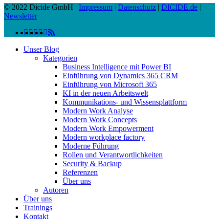
© 2022 Dicide GmbH |
Impressum
|
Datenschutz
|
DICIDE.de
|
Newsletter
linkedin
facebook
instagram
twitter
spotify
vk
youtube
RSS
Close
Unser Blog
Menu
Kategorien
Business Intelligence mit Power BI
Einführung von Dynamics 365 CRM
Einführung von Microsoft 365
KI in der neuen Arbeitswelt
Kommunikations- und Wissensplattform
Modern Work Analyse
Modern Work Concepts
Modern Work Empowerment
Modern workplace factory
Moderne Führung
Rollen und Verantwortlichkeiten
Security & Backup
Referenzen
Über uns
Autoren
Über uns
Trainings
Kontakt