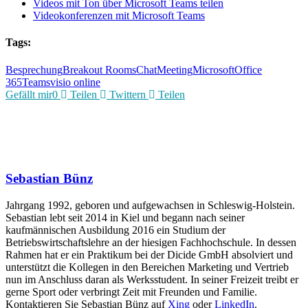
Videos mit Ton über Microsoft Teams teilen
Videokonferenzen mit Microsoft Teams
Tags:
Besprechung
Breakout Rooms
Chat
Meeting
Microsoft
Office
365
Teams
visio online
Gefällt mir
0
Teilen
Twittern
Teilen
Sebastian Bünz
Jahrgang 1992, geboren und aufgewachsen in Schleswig-Holstein.
Sebastian lebt seit 2014 in Kiel und begann nach seiner
kaufmännischen Ausbildung 2016 ein Studium der
Betriebswirtschaftslehre an der hiesigen Fachhochschule. In dessen
Rahmen hat er ein Praktikum bei der Dicide GmbH absolviert und
unterstützt die Kollegen in den Bereichen Marketing und Vertrieb
nun im Anschluss daran als Werksstudent. In seiner Freizeit treibt er
gerne Sport oder verbringt Zeit mit Freunden und Familie.
Kontaktieren Sie Sebastian Bünz auf
Xing
oder
LinkedIn
.