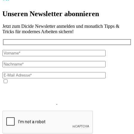
Unseren Newsletter abonnieren
Jetzt zum Dicide Newsletter anmelden und monatlich Tipps &
Tricks für modernes Arbeiten sichern!
Ja, ich bin mit der Verarbeitung meiner E-Mail-Adresse und
meines Namens zum Erhalt des Newsletters einverstanden. Wir
verwenden Ihre E-Mail-Adresse sowie Ihren Namen gemäß unserer
Datenschutzerklärung
ausschließlich für den zweckgebundenen
Versand unseres Newsletters
.