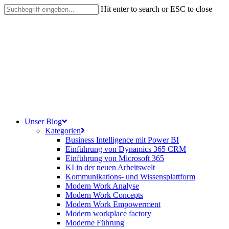
Skip
Hit enter to search or ESC to close
to
Close
main
Search
content
search
Menu
Unser Blog
Kategorien
Business Intelligence mit Power BI
Einführung von Dynamics 365 CRM
Einführung von Microsoft 365
KI in der neuen Arbeitswelt
Kommunikations- und Wissensplattform
Modern Work Analyse
Modern Work Concepts
Modern Work Empowerment
Modern workplace factory
Moderne Führung