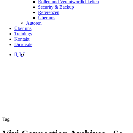
Rollen und Verantwortlichkeiten
Security & Backup
Referenzen
Über uns
Autoren
Über uns
Trainings
Kontakt
Dicide.de
facebook
linkedin
instagram
spotify
search
Menu
Tag