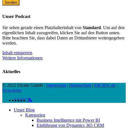
Unser Podcast
Sie sehen gerade einen Platzhalterinhalt von
Standard
. Um auf den
eigentlichen Inhalt zuzugreifen, klicken Sie auf den Button unten.
Bitte beachten Sie, dass dabei Daten an Drittanbieter weitergegeben
werden.
Inhalt entsperren
Weitere Informationen
Aktuelles
© 2022 Dicide GmbH |
Impressum
|
Datenschutz
|
DICIDE.de
|
Newsletter
linkedin
facebook
instagram
twitter
spotify
vk
youtube
RSS
Close
Unser Blog
Menu
Kategorien
Business Intelligence mit Power BI
Einführung von Dynamics 365 CRM