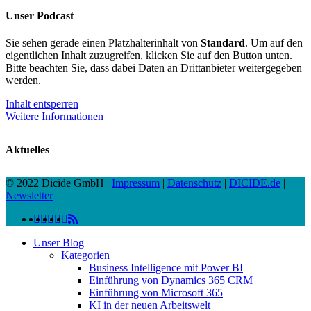
Unser Podcast
Sie sehen gerade einen Platzhalterinhalt von
Standard
. Um auf den
eigentlichen Inhalt zuzugreifen, klicken Sie auf den Button unten.
Bitte beachten Sie, dass dabei Daten an Drittanbieter weitergegeben
werden.
Inhalt entsperren
Weitere Informationen
Aktuelles
© 2022 Dicide GmbH |
Impressum
|
Datenschutz
|
DICIDE.de
|
Newsletter
linkedin
facebook
instagram
twitter
spotify
vk
youtube
RSS
Close
Unser Blog
Menu
Kategorien
Business Intelligence mit Power BI
Einführung von Dynamics 365 CRM
Einführung von Microsoft 365
KI in der neuen Arbeitswelt