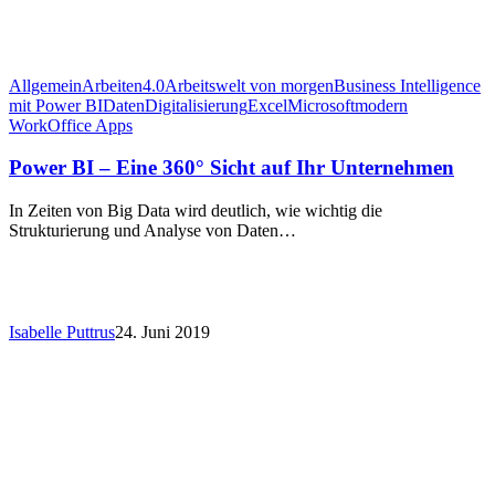
Allgemein
Arbeiten4.0
Arbeitswelt von morgen
Business Intelligence
mit Power BI
Daten
Digitalisierung
Excel
Microsoft
modern
Work
Office Apps
Power BI – Eine 360° Sicht auf Ihr Unternehmen
In Zeiten von Big Data wird deutlich, wie wichtig die
Strukturierung und Analyse von Daten…
Isabelle Puttrus
24. Juni 2019