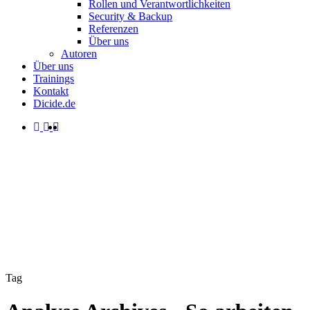
Rollen und Verantwortlichkeiten
Security & Backup
Referenzen
Über uns
Autoren
Über uns
Trainings
Kontakt
Dicide.de
facebook
linkedin
instagram
spotify
search
Menu
Tag