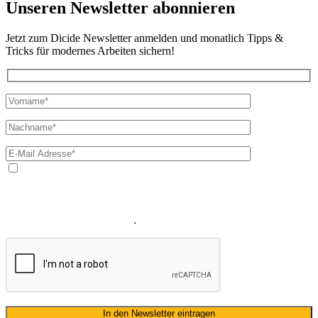
Unseren Newsletter abonnieren
Jetzt zum Dicide Newsletter anmelden und monatlich Tipps &
Tricks für modernes Arbeiten sichern!
Ja, ich bin mit der Verarbeitung meiner E-Mail-Adresse und
meines Namens zum Erhalt des Newsletters einverstanden. Wir
verwenden Ihre E-Mail-Adresse sowie Ihren Namen gemäß unserer
Datenschutzerklärung
ausschließlich für den zweckgebundenen
Versand unseres Newsletters
.