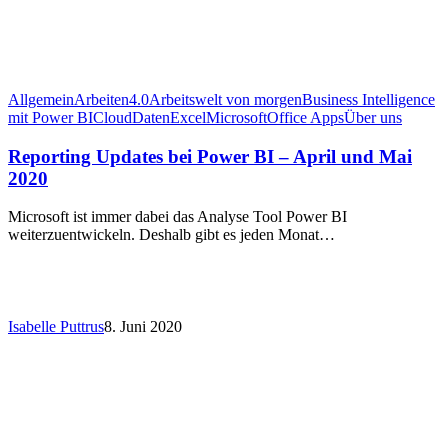
Allgemein
Arbeiten4.0
Arbeitswelt von morgen
Business Intelligence
mit Power BI
Cloud
Daten
Excel
Microsoft
Office Apps
Über uns
Reporting Updates bei Power BI – April und Mai
2020
Microsoft ist immer dabei das Analyse Tool Power BI
weiterzuentwickeln. Deshalb gibt es jeden Monat…
Isabelle Puttrus
8. Juni 2020