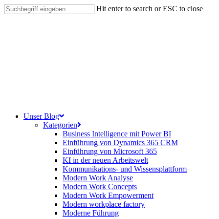
Skip
Hit enter to search or ESC to close
to
Close
main
Search
content
search
Menu
Unser Blog
Kategorien
Business Intelligence mit Power BI
Einführung von Dynamics 365 CRM
Einführung von Microsoft 365
KI in der neuen Arbeitswelt
Kommunikations- und Wissensplattform
Modern Work Analyse
Modern Work Concepts
Modern Work Empowerment
Modern workplace factory
Moderne Führung