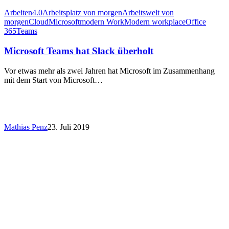
Arbeiten4.0
Arbeitsplatz von morgen
Arbeitswelt von
morgen
Cloud
Microsoft
modern Work
Modern workplace
Office
365
Teams
Microsoft Teams hat Slack überholt
Vor etwas mehr als zwei Jahren hat Microsoft im Zusammenhang
mit dem Start von Microsoft…
Mathias Penz
23. Juli 2019