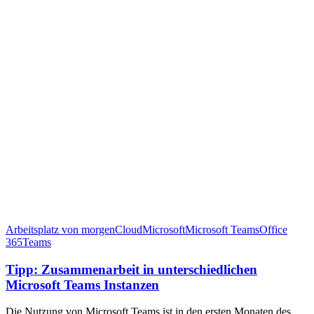
Arbeitsplatz von morgen
Cloud
Microsoft
Microsoft Teams
Office
365
Teams
Tipp: Zusammenarbeit in unterschiedlichen
Microsoft Teams Instanzen
Die Nutzung von Microsoft Teams ist in den ersten Monaten des