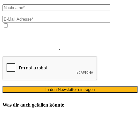
Ja, ich bin mit der Verarbeitung meiner E-Mail-Adresse und
meines Namens zum Erhalt des Newsletters einverstanden. Wir
verwenden Ihre E-Mail-Adresse sowie Ihren Namen gemäß unserer
Datenschutzerklärung
ausschließlich für den zweckgebundenen
Versand unseres Newsletters
.
Was dir auch gefallen könnte