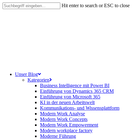
Skip
Hit enter to search or ESC to close
to
Close
main
Search
content
search
Menu
Unser Blog
Kategorien
Business Intelligence mit Power BI
Einführung von Dynamics 365 CRM
Einführung von Microsoft 365
KI in der neuen Arbeitswelt
Kommunikations- und Wissensplattform
Modern Work Analyse
Modern Work Concepts
Modern Work Empowerment
Modern workplace factory
Moderne Führung