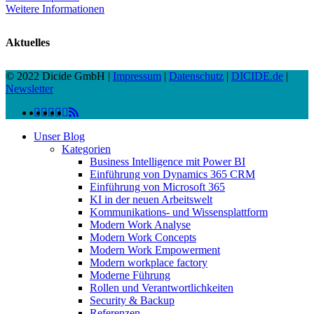
Weitere Informationen
Aktuelles
© 2022 Dicide GmbH |
Impressum
|
Datenschutz
|
DICIDE.de
|
Newsletter
linkedin
facebook
instagram
twitter
spotify
vk
youtube
RSS
Close
Unser Blog
Menu
Kategorien
Business Intelligence mit Power BI
Einführung von Dynamics 365 CRM
Einführung von Microsoft 365
KI in der neuen Arbeitswelt
Kommunikations- und Wissensplattform
Modern Work Analyse
Modern Work Concepts
Modern Work Empowerment
Modern workplace factory
Moderne Führung
Rollen und Verantwortlichkeiten
Security & Backup
Referenzen