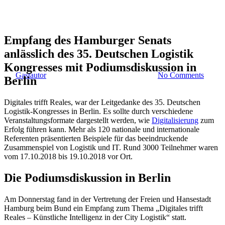
Digitales trifft Reales –
Künstliche Intelligenz in der
Empfang des Hamburger Senats
City Logistik
anlässlich des 35. Deutschen Logistik
Kongresses mit Podiumsdiskussion in
By
Gastautor
30. Oktober 2018
August 9th, 2021
No Comments
Berlin
Digitales trifft Reales, war der Leitgedanke des 35. Deutschen
Logistik-Kongresses in Berlin. Es sollte durch verschiedene
Veranstaltungsformate dargestellt werden, wie
Digitalisierung
zum
Erfolg führen kann. Mehr als 120 nationale und internationale
Referenten präsentierten Beispiele für das beeindruckende
Zusammenspiel von Logistik und IT. Rund 3000 Teilnehmer waren
vom 17.10.2018 bis 19.10.2018 vor Ort.
Die Podiumsdiskussion in Berlin
Am Donnerstag fand in der Vertretung der Freien und Hansestadt
Hamburg beim Bund ein Empfang zum Thema „Digitales trifft
Reales – Künstliche Intelligenz in der City Logistik“ statt.