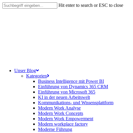
Skip
Hit enter to search or ESC to close
to
Close
main
Search
content
search
Menu
Unser Blog
Kategorien
Business Intelligence mit Power BI
Einführung von Dynamics 365 CRM
Einführung von Microsoft 365
KI in der neuen Arbeitswelt
Kommunikations- und Wissensplattform
Modern Work Analyse
Modern Work Concepts
Modern Work Empowerment
Modern workplace factory
Moderne Führung