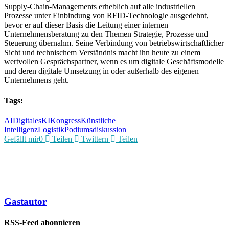
Supply-Chain-Managements erheblich auf alle industriellen
Prozesse unter Einbindung von RFID-Technologie ausgedehnt,
bevor er auf dieser Basis die Leitung einer internen
Unternehmensberatung zu den Themen Strategie, Prozesse und
Steuerung übernahm. Seine Verbindung von betriebswirtschaftlicher
Sicht und technischem Verständnis macht ihn heute zu einem
wertvollen Gesprächspartner, wenn es um digitale Geschäftsmodelle
und deren digitale Umsetzung in oder außerhalb des eigenen
Unternehmens geht.
Tags:
AI
Digitales
KI
Kongress
Künstliche
Intelligenz
Logistik
Podiumsdiskussion
Gefällt mir
0
Teilen
Twittern
Teilen
Gastautor
RSS-Feed abonnieren