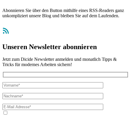
Abonnieren Sie über den Button mithilfe eines RSS-Readers ganz
unkompliziert unsere Blog und bleiben Sie auf dem Laufenden.
RSS-Feed
Unseren Newsletter abonnieren
Jetzt zum Dicide Newsletter anmelden und monatlich Tipps &
Tricks für modernes Arbeiten sichern!
Ja, ich bin mit der Verarbeitung meiner E-Mail-Adresse und
meines Namens zum Erhalt des Newsletters einverstanden. Wir
verwenden Ihre E-Mail-Adresse sowie Ihren Namen gemäß unserer
Datenschutzerklärung
ausschließlich für den zweckgebundenen