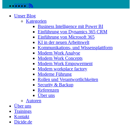
linkedin
facebook
instagram
twitter
spotify
vk
youtube
RSS
Close
Unser Blog
Menu
Kategorien
Business Intelligence mit Power BI
Einführung von Dynamics 365 CRM
Einführung von Microsoft 365
KI in der neuen Arbeitswelt
Kommunikations- und Wissensplattform
Modern Work Analyse
Modern Work Concepts
Modern Work Empowerment
Modern workplace factory
Moderne Führung
Rollen und Verantwortlichkeiten
Security & Backup
Referenzen
Über uns
Autoren
Über uns
Trainings
Kontakt
Dicide.de