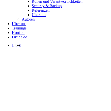
Rollen und Verantwortlichkeiten
Security & Backup
Referenzen
Über uns
Autoren
Über uns
Trainings
Kontakt
Dicide.de
facebook
linkedin
instagram
spotify
search
Menu