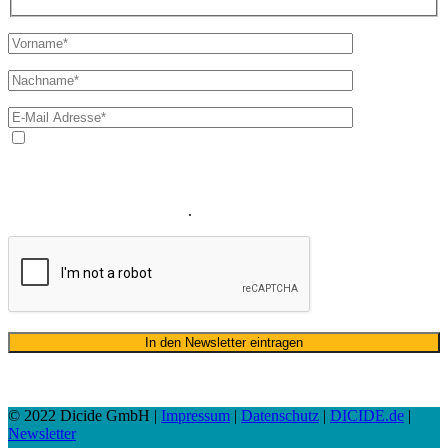
Ja, ich bin mit der Verarbeitung meiner E-Mail-Adresse und
meines Namens zum Erhalt des Newsletters einverstanden. Wir
verwenden Ihre E-Mail-Adresse sowie Ihren Namen gemäß unserer
Datenschutzerklärung
ausschließlich für den zweckgebundenen
Versand unseres Newsletters
.
© 2022 Dicide GmbH |
Impressum
|
Datenschutz
|
DICIDE.de
|
Newsletter