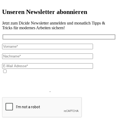
Unseren Newsletter abonnieren
Jetzt zum Dicide Newsletter anmelden und monatlich Tipps &
Tricks für modernes Arbeiten sichern!
Ja, ich bin mit der Verarbeitung meiner E-Mail-Adresse und
meines Namens zum Erhalt des Newsletters einverstanden. Wir
verwenden Ihre E-Mail-Adresse sowie Ihren Namen gemäß unserer
Datenschutzerklärung
ausschließlich für den zweckgebundenen
Versand unseres Newsletters
.