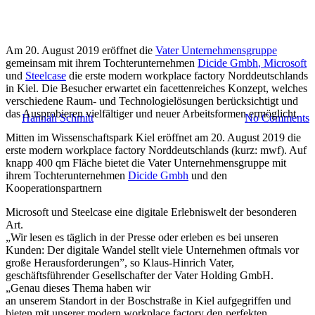
Erste modern workplace
Am 20. August 2019 eröffnet die
Vater Unternehmensgruppe
factory Norddeutschlands
gemeinsam mit ihrem Tochterunternehmen
Dicide Gmbh
, Microsoft
und
Steelcase
die erste modern workplace factory Norddeutschlands
öffnet ihre Türen
in Kiel. Die Besucher erwartet ein facettenreiches Konzept, welches
verschiedene Raum- und Technologielösungen berücksichtigt und
das Ausprobieren vielfältiger und neuer Arbeitsformen ermöglicht.
By
Hannah Schmitt
19. August 2019
August 9th, 2021
No Comments
Mitten im Wissenschaftspark Kiel eröffnet am 20. August 2019 die
erste modern workplace factory Norddeutschlands (kurz: mwf). Auf
knapp 400 qm Fläche bietet die Vater Unternehmensgruppe mit
ihrem Tochterunternehmen
Dicide Gmbh
und den
Kooperationspartnern
Microsoft und Steelcase eine digitale Erlebniswelt der besonderen
Art.
„Wir lesen es täglich in der Presse oder erleben es bei unseren
Kunden: Der digitale Wandel stellt viele Unternehmen oftmals vor
große Herausforderungen”, so Klaus-Hinrich Vater,
geschäftsführender Gesellschafter der Vater Holding GmbH.
„Genau dieses Thema haben wir
an unserem Standort in der Boschstraße in Kiel aufgegriffen und
bieten mit unserer modern workplace factory den perfekten