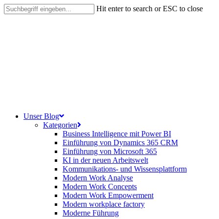
Skip
Hit enter to search or ESC to close
to
Close
main
Search
content
search
Menu
Unser Blog
Kategorien
Business Intelligence mit Power BI
Einführung von Dynamics 365 CRM
Einführung von Microsoft 365
KI in der neuen Arbeitswelt
Kommunikations- und Wissensplattform
Modern Work Analyse
Modern Work Concepts
Modern Work Empowerment
Modern workplace factory
Moderne Führung