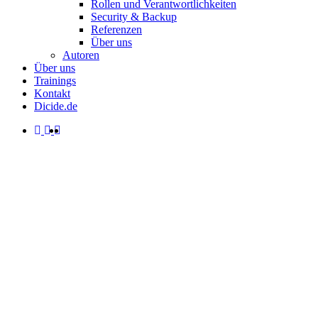
Rollen und Verantwortlichkeiten
Security & Backup
Referenzen
Über uns
Autoren
Über uns
Trainings
Kontakt
Dicide.de
facebook
linkedin
instagram
spotify
search
Menu