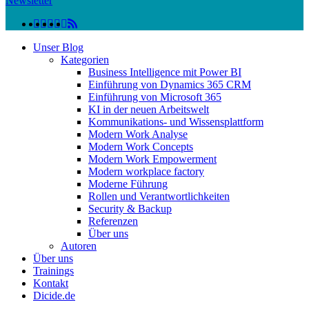
Newsletter
linkedin
facebook
instagram
twitter
spotify
vk
youtube
RSS
Close
Unser Blog
Menu
Kategorien
Business Intelligence mit Power BI
Einführung von Dynamics 365 CRM
Einführung von Microsoft 365
KI in der neuen Arbeitswelt
Kommunikations- und Wissensplattform
Modern Work Analyse
Modern Work Concepts
Modern Work Empowerment
Modern workplace factory
Moderne Führung
Rollen und Verantwortlichkeiten
Security & Backup
Referenzen
Über uns
Autoren
Über uns
Trainings
Kontakt
Dicide.de