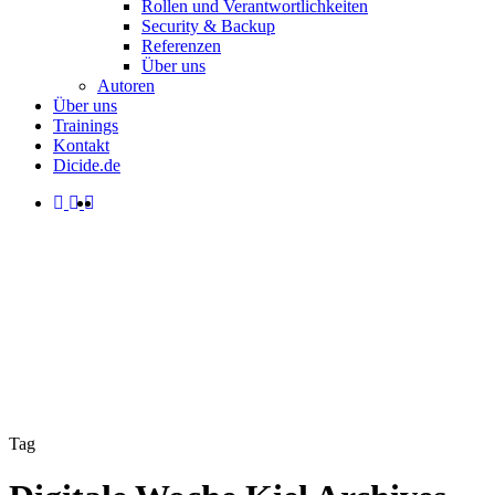
Rollen und Verantwortlichkeiten
Security & Backup
Referenzen
Über uns
Autoren
Über uns
Trainings
Kontakt
Dicide.de
facebook
linkedin
instagram
spotify
search
Menu
Tag