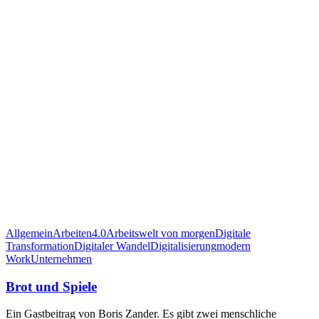
Allgemein
Arbeiten4.0
Arbeitswelt von morgen
Digitale
Transformation
Digitaler Wandel
Digitalisierung
modern
Work
Unternehmen
Brot und Spiele
Ein Gastbeitrag von Boris Zander. Es gibt zwei menschliche