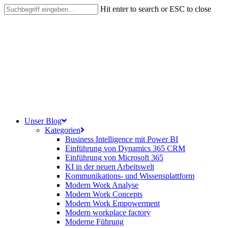
Skip
Hit enter to search or ESC to close
to
Close
main
Search
content
search
Menu
Unser Blog
Kategorien
Business Intelligence mit Power BI
Einführung von Dynamics 365 CRM
Einführung von Microsoft 365
KI in der neuen Arbeitswelt
Kommunikations- und Wissensplattform
Modern Work Analyse
Modern Work Concepts
Modern Work Empowerment
Modern workplace factory
Moderne Führung