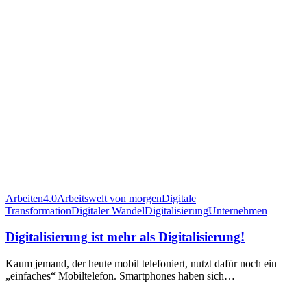
Arbeiten4.0
Arbeitswelt von morgen
Digitale
Transformation
Digitaler Wandel
Digitalisierung
Unternehmen
Digitalisierung ist mehr als Digitalisierung!
Kaum jemand, der heute mobil telefoniert, nutzt dafür noch ein
„einfaches“ Mobiltelefon. Smartphones haben sich…