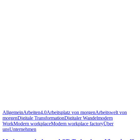
Allgemein
Arbeiten4.0
Arbeitsplatz von morgen
Arbeitswelt von
morgen
Digitale Transformation
Digitaler Wandel
modern
Work
Modern workplace
Modern workplace factory
Über
uns
Unternehmen