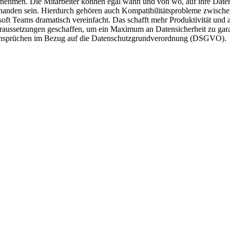
ternehmen. Die Mitarbeiter können egal wann und von wo, auf ihre Dat
orhanden sein. Hierdurch gehören auch Kompatibilitätsprobleme zwisch
t Teams dramatisch vereinfacht. Das schafft mehr Produktivität und au
raussetzungen geschaffen, um ein Maximum an Datensicherheit zu garan
n Ansprüchen im Bezug auf die Datenschutzgrundverordnung (DSGVO).