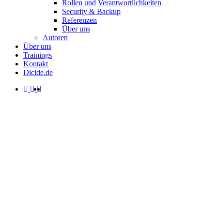
Rollen und Verantwortlichkeiten
Security & Backup
Referenzen
Über uns
Autoren
Über uns
Trainings
Kontakt
Dicide.de
facebook
linkedin
instagram
spotify
search
Menu