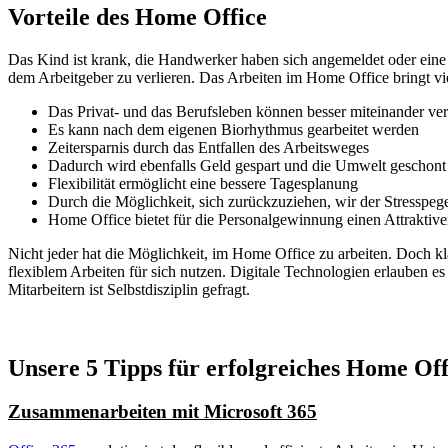
Vorteile des Home Office
Das Kind ist krank, die Handwerker haben sich angemeldet oder eine w
dem Arbeitgeber zu verlieren. Das Arbeiten im Home Office bringt viel
Das Privat- und das Berufsleben können besser miteinander ve
Es kann nach dem eigenen Biorhythmus gearbeitet werden
Zeitersparnis durch das Entfallen des Arbeitsweges
Dadurch wird ebenfalls Geld gespart und die Umwelt geschont
Flexibilität ermöglicht eine bessere Tagesplanung
Durch die Möglichkeit, sich zurückzuziehen, wir der Stresspege
Home Office bietet für die Personalgewinnung einen Attraktiv
Nicht jeder hat die Möglichkeit, im Home Office zu arbeiten. Doch 
flexiblem Arbeiten für sich nutzen. Digitale Technologien erlauben e
Mitarbeitern ist Selbstdisziplin gefragt.
Unsere 5 Tipps für erfolgreiches Home Off
Allgemein
Arbeiten4.0
Arbeitsplatz von morgen
Arbeitswelt von morg
Zusammenarbeiten mit Microsoft 365
Produktiv im Home Office zus