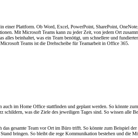
 in einer Plattform. Ob Word, Excel, PowerPoint, SharePoint, OneNote,
mationen. Mit Microsoft Teams kann zu jeder Zeit, von jedem Ort zusam
das alles beinhaltet, was ein Team benötigt, um schnellere und fundiert
icrosoft Teams ist die Drehscheibe für Teamarbeit in Office 365.
lten auch im Home Office stattfinden und geplant werden. So könnte z
urz schildern, was die Ziele des jeweiligen Tages sind. So wissen alle
ch das gesamte Team vor Ort im Büro trifft. So könnte zum Beispiel de
 Stand bringen. So bleibt die rege Kommunikation bestehen und die Mi