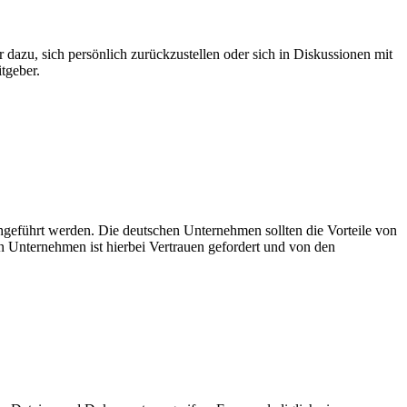
 dazu, sich persönlich zurückzustellen oder sich in Diskussionen mit
tgeber.
hgeführt werden. Die deutschen Unternehmen sollten die Vorteile von
en Unternehmen ist hierbei Vertrauen gefordert und von den
ft
Microsoft Teams
modern Work
Modern workplace
Office 365
Raum