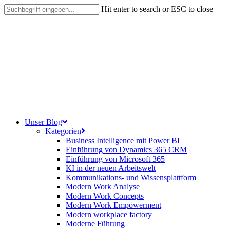
Skip
Hit enter to search or ESC to close
to
Close
main
Search
content
search
Menu
Unser Blog
Kategorien
Business Intelligence mit Power BI
Einführung von Dynamics 365 CRM
Einführung von Microsoft 365
KI in der neuen Arbeitswelt
Kommunikations- und Wissensplattform
Modern Work Analyse
Modern Work Concepts
Modern Work Empowerment
Modern workplace factory
Moderne Führung