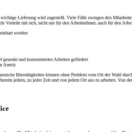
ichtige Lieferung wird zugestellt. Viele Fälle zwingen den Mitarbeiter
e Vorteile mit sich, nicht nur für den Arbeitnehmer, auch für den Arbei
reinbart werden
l gesenkt und konzentriertes Arbeiten gefördert
en Anreiz
klassische Bürotätigkeiten können ohne Problem vom Ort der Wahl durc
s bereits jedem, zu jeder Zeit und von jedem Ort aus zu arbeiten. Von d
ice
en
Cloud
Digitale Transformation
Digitaler Wandel
Digitalisierung
Microso
ammenarbeiten