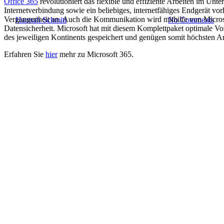
Office 365
revolutioniert das flexible und effiziente Arbeiten im Un
Internetverbindung sowie ein beliebiges, internetfähiges Endgerät v
Vergangenheit an. Auch die Kommunikation wird mithilfe von Microsof
By
Hannah Schmitt
18. März 2020
August 9th, 2021
No Comments
Datensicherheit. Microsoft hat mit diesem Komplettpaket optimale Vo
des jeweiligen Kontinents gespeichert und genügen somit höchste
Erfahren Sie
hier
mehr zu Microsoft 365.