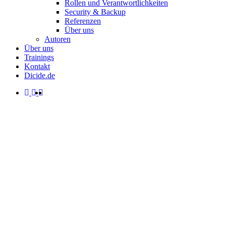
Rollen und Verantwortlichkeiten
Security & Backup
Referenzen
Über uns
Autoren
Über uns
Trainings
Kontakt
Dicide.de
facebook
linkedin
instagram
spotify
search
Menu