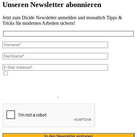
Unseren Newsletter abonnieren
Jetzt zum Dicide Newsletter anmelden und monatlich Tipps &
Tricks für modernes Arbeiten sichern!
Ja, ich bin mit der Verarbeitung meiner E-Mail-Adresse und
meines Namens zum Erhalt des Newsletters einverstanden. Wir
verwenden Ihre E-Mail-Adresse sowie Ihren Namen gemäß unserer
Datenschutzerklärung
ausschließlich für den zweckgebundenen
Versand unseres Newsletters
.