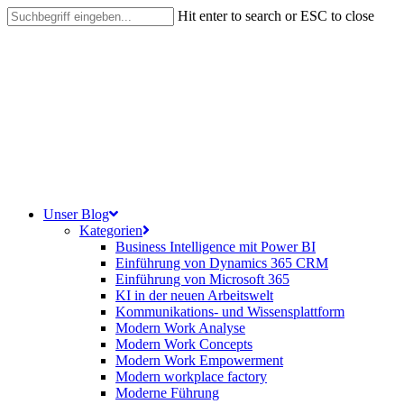
Skip
Hit enter to search or ESC to close
to
Close
main
Search
content
search
Menu
Unser Blog
Kategorien
Business Intelligence mit Power BI
Einführung von Dynamics 365 CRM
Einführung von Microsoft 365
KI in der neuen Arbeitswelt
Kommunikations- und Wissensplattform
Modern Work Analyse
Modern Work Concepts
Modern Work Empowerment
Modern workplace factory
Moderne Führung