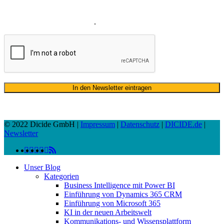
verwenden Ihre E-Mail-Adresse sowie Ihren Namen gemäß unserer
Datenschutzerklärung
ausschließlich für den zweckgebundenen
Versand unseres Newsletters
.
© 2022 Dicide GmbH |
Impressum
|
Datenschutz
|
DICIDE.de
|
Newsletter
linkedin
facebook
instagram
twitter
spotify
vk
youtube
RSS
Close
Unser Blog
Menu
Kategorien
Business Intelligence mit Power BI
Einführung von Dynamics 365 CRM
Einführung von Microsoft 365
KI in der neuen Arbeitswelt
Kommunikations- und Wissensplattform