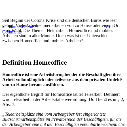
Unterschied Homeoffice und
mobiles Arbeiten
Seit Beginn der Corona-Krise sind die deutschen Büros wie leer
gefegt. Viele Arbeitnehmer arbeiten von zu Hause oder einem Ort
By
Hannah Schmitt
21. Dezember 2020
August 9th, 2021
No
ihrer Wahl. Die Themen Heimarbeit, Homeoffice und mobiles
Comments
Arbeiten sind in aller Munde. Doch was ist der Unterschied
zwischen Homeoffice und mobiles Arbeiten?
Definition Homeoffice
Homeoffice ist eine Arbeitsform, bei der die Beschäftigten ihre
Arbeit vollumfänglich oder teilweise aus dem privaten Umfeld/
von zu Hause heraus ausführen.
Der eigentliche Begriff für Homeoffice lautet Telearbeit. Definiert
wird Telearbeit in der Arbeitsstättenverordnung. Dort heißt es in § 2,
Abs. 7:
„Telearbeitsplätze sind vom Arbeitgeber fest eingerichtete
Bildschirmarbeitsplätze im Privatbereich der Beschäftigten, für die
der Arbeitgeber eine mit den Beschäftigten vereinbarte wöchentliche