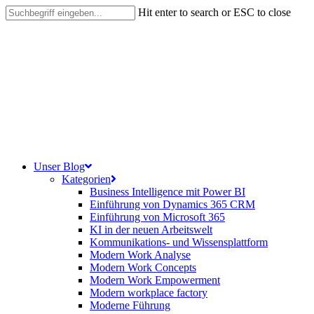
Skip
Hit enter to search or ESC to close
to
Close
main
Search
content
search
Menu
Unser Blog
Kategorien
Business Intelligence mit Power BI
Einführung von Dynamics 365 CRM
Einführung von Microsoft 365
KI in der neuen Arbeitswelt
Kommunikations- und Wissensplattform
Modern Work Analyse
Modern Work Concepts
Modern Work Empowerment
Modern workplace factory
Moderne Führung