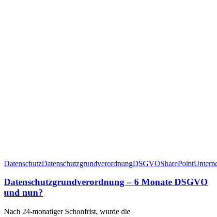
Datenschutz
Datenschutzgrundverordnung
DSGVO
SharePoint
Untern
Datenschutzgrundverordnung – 6 Monate DSGVO
und nun?
Nach 24-monatiger Schonfrist, wurde die