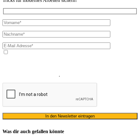
Tricks für modernes Arbeiten sichern!
Ja, ich bin mit der Verarbeitung meiner E-Mail-Adresse und
meines Namens zum Erhalt des Newsletters einverstanden. Wir
verwenden Ihre E-Mail-Adresse sowie Ihren Namen gemäß unserer
Datenschutzerklärung
ausschließlich für den zweckgebundenen
Versand unseres Newsletters
.
Was dir auch gefallen könnte