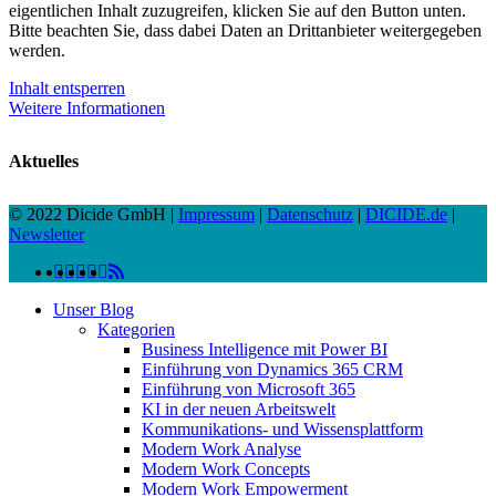
eigentlichen Inhalt zuzugreifen, klicken Sie auf den Button unten.
Bitte beachten Sie, dass dabei Daten an Drittanbieter weitergegeben
werden.
Inhalt entsperren
Weitere Informationen
Aktuelles
© 2022 Dicide GmbH |
Impressum
|
Datenschutz
|
DICIDE.de
|
Newsletter
linkedin
facebook
instagram
twitter
spotify
vk
youtube
RSS
Close
Unser Blog
Menu
Kategorien
Business Intelligence mit Power BI
Einführung von Dynamics 365 CRM
Einführung von Microsoft 365
KI in der neuen Arbeitswelt
Kommunikations- und Wissensplattform
Modern Work Analyse
Modern Work Concepts
Modern Work Empowerment