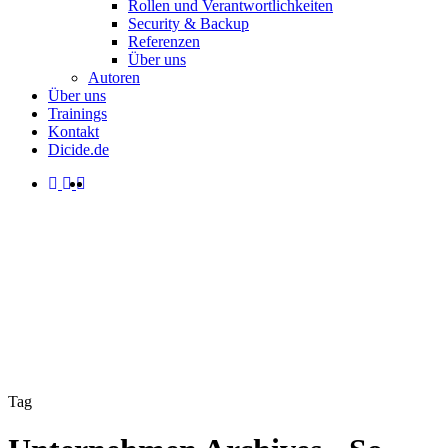
Rollen und Verantwortlichkeiten
Security & Backup
Referenzen
Über uns
Autoren
Über uns
Trainings
Kontakt
Dicide.de
facebook
linkedin
instagram
spotify
search
Menu
Tag