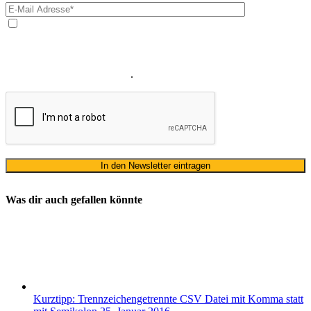
Ja, ich bin mit der Verarbeitung meiner E-Mail-Adresse und
meines Namens zum Erhalt des Newsletters einverstanden. Wir
verwenden Ihre E-Mail-Adresse sowie Ihren Namen gemäß unserer
Datenschutzerklärung
ausschließlich für den zweckgebundenen
Versand unseres Newsletters
.
Was dir auch gefallen könnte
Kurztipp: Trennzeichengetrennte CSV Datei mit Komma statt