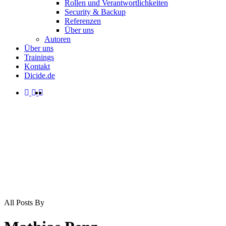
Rollen und Verantwortlichkeiten
Security & Backup
Referenzen
Über uns
Autoren
Über uns
Trainings
Kontakt
Dicide.de
facebook
linkedin
instagram
spotify
search
Menu
All Posts By