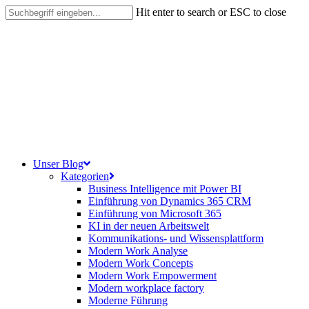
Skip
Hit enter to search or ESC to close
to
Close
main
Search
content
search
Menu
Unser Blog
Kategorien
Business Intelligence mit Power BI
Einführung von Dynamics 365 CRM
Einführung von Microsoft 365
KI in der neuen Arbeitswelt
Kommunikations- und Wissensplattform
Modern Work Analyse
Modern Work Concepts
Modern Work Empowerment
Modern workplace factory
Moderne Führung