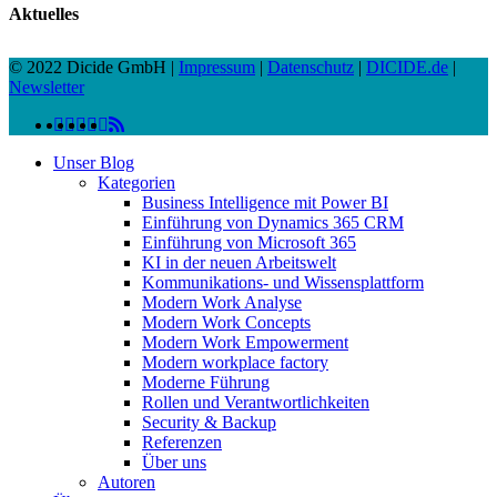
Aktuelles
© 2022 Dicide GmbH |
Impressum
|
Datenschutz
|
DICIDE.de
|
Newsletter
linkedin
facebook
instagram
twitter
spotify
vk
youtube
RSS
Close
Unser Blog
Menu
Kategorien
Business Intelligence mit Power BI
Einführung von Dynamics 365 CRM
Einführung von Microsoft 365
KI in der neuen Arbeitswelt
Kommunikations- und Wissensplattform
Modern Work Analyse
Modern Work Concepts
Modern Work Empowerment
Modern workplace factory
Moderne Führung
Rollen und Verantwortlichkeiten
Security & Backup
Referenzen
Über uns
Autoren