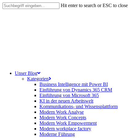
Skip
Hit enter to search or ESC to close
to
Close
main
Search
content
search
Menu
Unser Blog
Kategorien
Business Intelligence mit Power BI
Einführung von Dynamics 365 CRM
Einführung von Microsoft 365
KI in der neuen Arbeitswelt
Kommunikations- und Wissensplattform
Modern Work Analyse
Modern Work Concepts
Modern Work Empowerment
Modern workplace factory
Moderne Führung