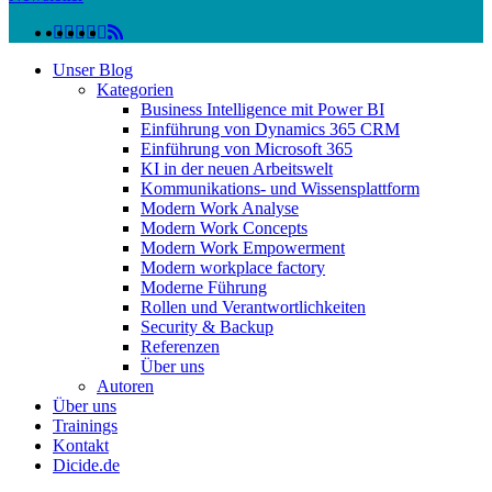
linkedin
facebook
instagram
twitter
spotify
vk
youtube
RSS
Close
Unser Blog
Menu
Kategorien
Business Intelligence mit Power BI
Einführung von Dynamics 365 CRM
Einführung von Microsoft 365
KI in der neuen Arbeitswelt
Kommunikations- und Wissensplattform
Modern Work Analyse
Modern Work Concepts
Modern Work Empowerment
Modern workplace factory
Moderne Führung
Rollen und Verantwortlichkeiten
Security & Backup
Referenzen
Über uns
Autoren
Über uns
Trainings
Kontakt
Dicide.de