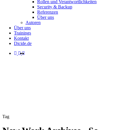
Rollen und Verantwortlichkeiten
Security & Backup
Referenzen
Über uns
Autoren
Über uns
Trainings
Kontakt
Dicide.de
facebook
linkedin
instagram
spotify
search
Menu
Tag